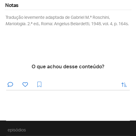
Notas
Tradução levemente adaptada de Gabriel M.ª Roschini,
Mariologia
. 2.ª ed., Roma: Angelus Belardetti, 1948, vol. 4, p. 164s.
O que achou desse conteúdo?
enviar
episódios