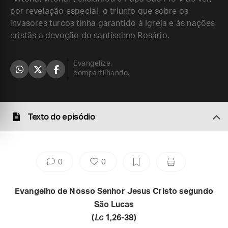
por revelação especial, o triunfo que sobre os
invasores turcos tinha garantido à Igreja e às nações
cristãs a devoção do santíssimo Rosário.
Evangelize,
compartilhando.
Texto do episódio
0
0
Evangelho de Nosso Senhor Jesus Cristo segundo
São Lucas
(
Lc
1,26-38)