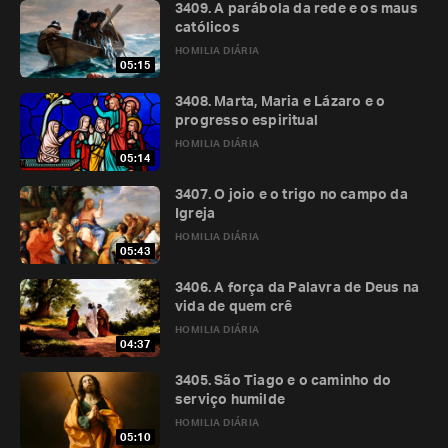
3409. A parábola da rede e os maus
católicos
HOMILIA DIÁRIA
05:15
3408. Marta, Maria e Lázaro e o
progresso espiritual
HOMILIA DIÁRIA
05:14
3407. O joio e o trigo no campo da
Igreja
HOMILIA DIÁRIA
05:43
3406. A força da Palavra de Deus na
vida de quem crê
HOMILIA DIÁRIA
04:37
3405. São Tiago e o caminho do
serviço humilde
HOMILIA DIÁRIA
05:10