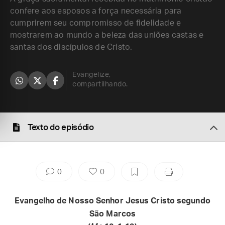
confere aos esposos a força necessária para
cumprirem seu compromisso de fidelidade e
mostrarem ao mundo a beleza das uniões castas e
santas dos discípulos de Cristo.
Evangelize,
compartilhando.
Texto do episódio
0
0
Evangelho de Nosso Senhor Jesus Cristo segundo
São Marcos