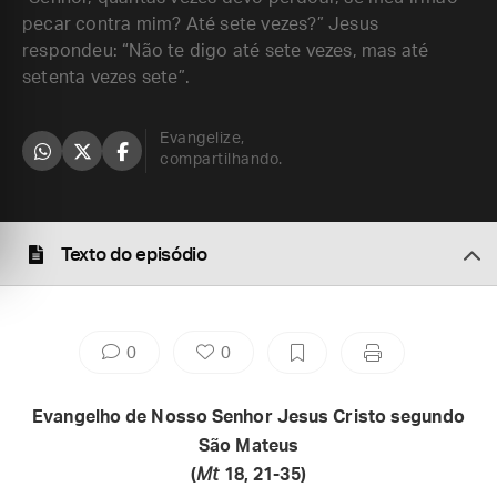
pecar contra mim? Até sete vezes?” Jesus
respondeu: “Não te digo até sete vezes, mas até
setenta vezes sete”.
Evangelize,
compartilhando.
Texto do episódio
0
0
Evangelho de Nosso Senhor Jesus Cristo segundo
São Mateus
(
Mt
18, 21-35)