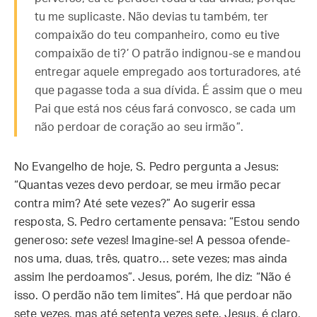
tu me suplicaste. Não devias tu também, ter
compaixão do teu companheiro, como eu tive
compaixão de ti?’ O patrão indignou-se e mandou
entregar aquele empregado aos torturadores, até
que pagasse toda a sua dívida. É assim que o meu
Pai que está nos céus fará convosco, se cada um
não perdoar de coração ao seu irmão”.
No Evangelho de hoje, S. Pedro pergunta a Jesus:
“Quantas vezes devo perdoar, se meu irmão pecar
contra mim? Até sete vezes?” Ao sugerir essa
resposta, S. Pedro certamente pensava: “Estou sendo
generoso:
sete
vezes! Imagine-se! A pessoa ofende-
nos uma, duas, três, quatro… sete vezes; mas ainda
assim lhe perdoamos”. Jesus, porém, lhe diz: “Não é
isso. O perdão não tem limites”. Há que perdoar não
sete vezes, mas até setenta vezes sete. Jesus, é claro,