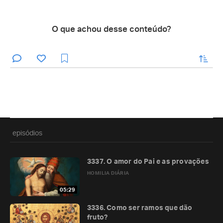
O que achou desse conteúdo?
enviar
episódios
3337. O amor do Pai e as provações
HOMILIA DIÁRIA
05:29
3336. Como ser ramos que dão
fruto?