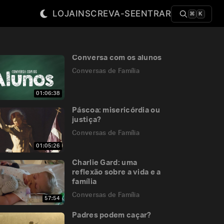
LOJA
INSCREVA-SE
ENTRAR
⌘
K
Conversa com os alunos
Conversas de Família
01:06:38
Páscoa: misericórdia ou
justiça?
Conversas de Família
01:05:26
Charlie Gard: uma
reflexão sobre a vida e a
família
Conversas de Família
57:54
Padres podem caçar?