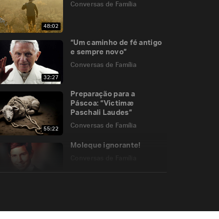
Conversas de Família
48:02
“Um caminho de fé antigo
e sempre novo”
Conversas de Família
32:27
Preparação para a
Páscoa: “Victimæ
Paschali Laudes”
Conversas de Família
55:22
Moleque ignorante!
Conversas de Família
42:38
Redução da maioridade
penal