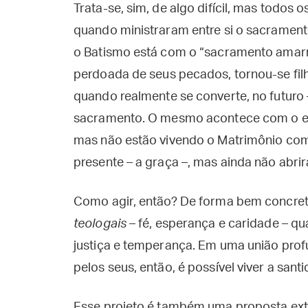
Trata-se, sim, de algo difícil, mas todos 
quando ministraram entre si o sacramen
o Batismo está com o “sacramento amarra
perdoada de seus pecados, tornou-se filh
quando realmente se converte, no futuro 
sacramento. O mesmo acontece com o esp
mas não estão vivendo o Matrimônio como
presente – a graça –, mas ainda não abri
Como agir, então? De forma bem concreta, 
teologais
– fé, esperança e caridade – q
justiça e temperança. Em uma união pro
pelos seus, então, é possível viver a san
Esse projeto é também uma proposta extr