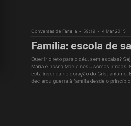
Conversas de Família
59:19
4 Mar 2015
Família: escola de s
Quer ir direto para o céu, sem escalas? Sej
Maria é nossa Mãe e nós... somos irmãos. N
está inserida no coração do Cristianismo.
declarou guerra à família desde o princípio