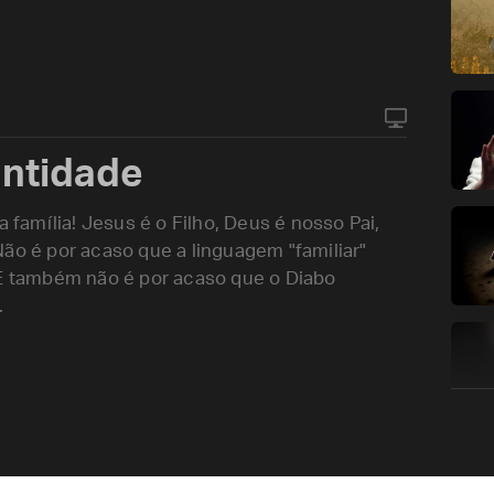
antidade
a família! Jesus é o Filho, Deus é nosso Pai,
ão é por acaso que a linguagem "familiar"
 E também não é por acaso que o Diabo
.