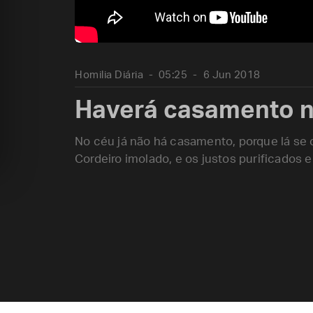
Homilia Diária
05:25
6 Jun 2018
Haverá casamento n
No céu já não há casamento, porque lá se
Cordeiro imolado, e os justos purificados