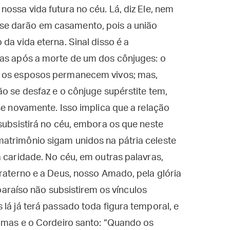
ossa vida futura no céu. Lá, diz Ele, nem
se darão em casamento, pois a união
da vida eterna. Sinal disso é a
ias após a morte de um dos cônjuges: o
o os esposos permanecem vivos; mas,
ão se desfaz e o cônjuge supérstite tem,
se novamente. Isso implica que a relação
 subsistirá no céu, embora os que neste
atrimônio sigam unidos na pátria celeste
a caridade. No céu, em outras palavras,
fraterno e a Deus, nosso Amado, pela glória
o paraíso não subsistirem os vínculos
lá já terá passado toda figura temporal, e
almas e o Cordeiro santo: “Quando os