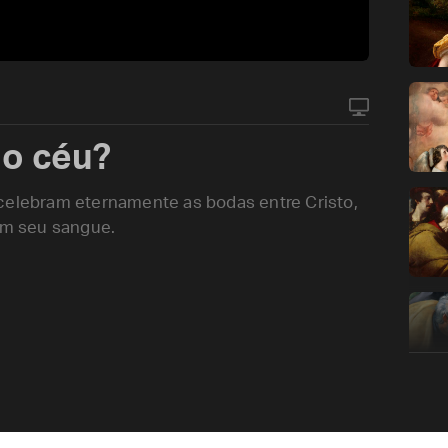
o céu?
 celebram eternamente as bodas entre Cristo,
 em seu sangue.