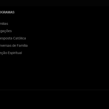
OGRAMAS
ilias
egações
esposta Católica
versas de Família
eção Espiritual