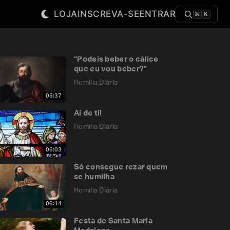
LOJA
INSCREVA-SE
ENTRAR
⌘
K
“Podeis beber o cálice
que eu vou beber?”
Homilia Diária
05:37
Ai de ti!
Homilia Diária
06:03
Só consegue rezar quem
se humilha
Homilia Diária
06:14
Festa de Santa Maria