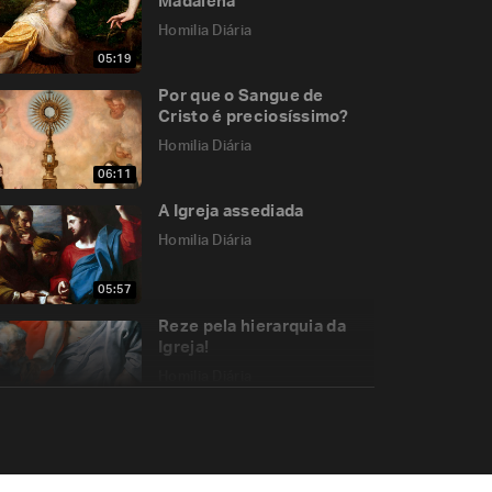
Madalena
Homilia Diária
05:19
Por que o Sangue de
Cristo é preciosíssimo?
Homilia Diária
06:11
A Igreja assediada
Homilia Diária
05:57
Reze pela hierarquia da
Igreja!
Homilia Diária
08:29
Deus nos amou com um
Coração humano