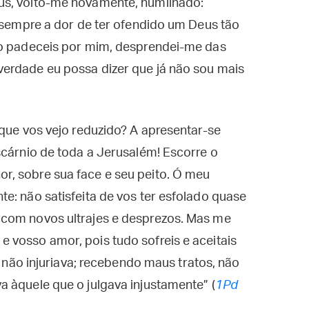
us, volto-me novamente, humilhado:
r sempre a dor de ter ofendido um Deus tão
to padeceis por mim, desprendei-me das
erdade eu possa dizer que já não sou mais
 que vos vejo reduzido? A apresentar-se
scárnio de toda a Jerusalém! Escorre o
, sobre sua face e seu peito. Ó meu
e: não satisfeita de vos ter esfolado quase
 com novos ultrajes e desprezos. Mas me
 vosso amor, pois tudo sofreis e aceitais
, não injuriava; recebendo maus tratos, não
 àquele que o julgava injustamente” (
1Pd