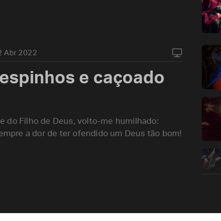
2 Abr 2022
 espinhos e caçoado
e do Filho de Deus, volto-me humilhado:
 sempre a dor de ter ofendido um Deus tão bom!