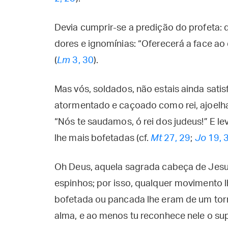
Devia cumprir-se a predição do profeta: 
dores e ignomínias: “Oferecerá a face ao 
(
Lm
3, 30
).
Mas vós, soldados, não estais ainda sati
atormentado e caçoado como rei, ajoelha
“Nós te saudamos, ó rei dos judeus!” E l
lhe mais bofetadas (cf.
Mt
27, 29
;
Jo
19, 
Oh Deus, aquela sagrada cabeça de Jesus
espinhos; por isso, qualquer movimento l
bofetada ou pancada lhe eram de um torm
alma, e ao menos tu reconhece nele o su