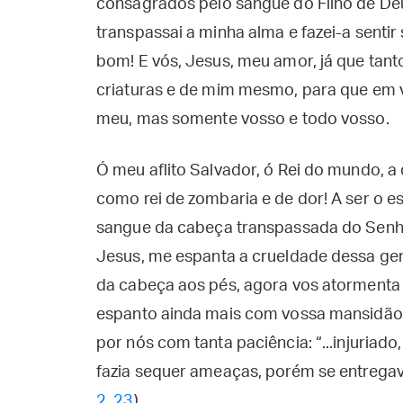
consagrados pelo sangue do Filho de De
transpassai a minha alma e fazei-a senti
bom! E vós, Jesus, meu amor, já que tan
criaturas e de mim mesmo, para que em v
meu, mas somente vosso e todo vosso.
Ó meu aflito Salvador, ó Rei do mundo, a
como rei de zombaria e de dor! A ser o e
sangue da cabeça transpassada do Senhor
Jesus, me espanta a crueldade dessa gent
da cabeça aos pés, agora vos atormenta
espanto ainda mais com vossa mansidão e
por nós com tanta paciência: “...injuriado
fazia sequer ameaças, porém se entregava
2, 23
).