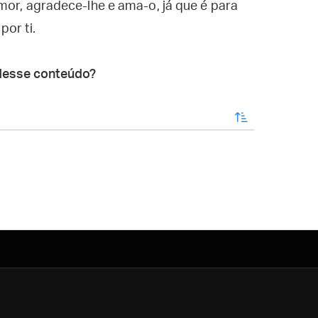
mor, agradece-lhe e ama-o, já que é para
or ti.
desse conteúdo?
enviar