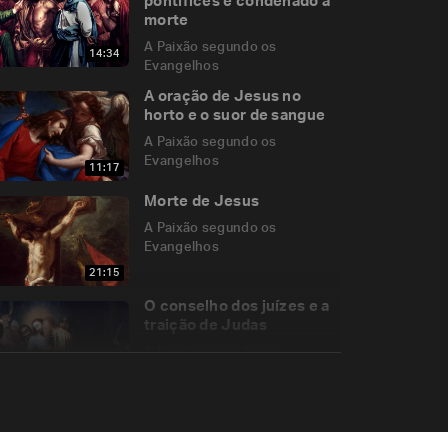
pontífices e condenado à
morte
A Paixão segundo os
14:34
Evangelhos
A oração de Jesus no
horto e o suor de sangue
A Paixão segundo os
Evangelhos
11:17
Morte de Jesus
A Paixão segundo os
Evangelhos
21:15
O conselho dos juízes e a
traição de Judas
A Paixão segundo os
Evangelhos
06:00
Jesus diante de Pilatos,
de Herodes e do povo