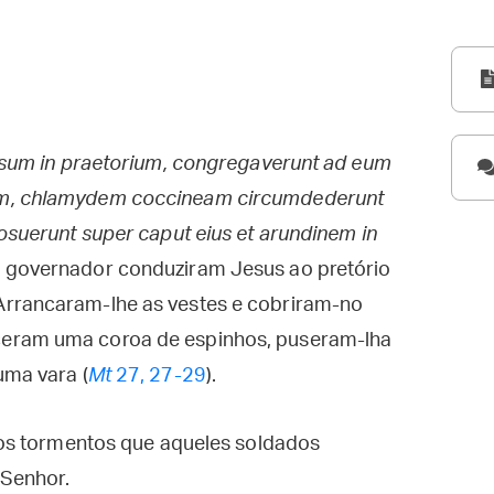
Iesum in praetorium, congregaverunt ad eum
um, chlamydem coccineam circumdederunt
posuerunt super caput eius et arundinem in
 governador conduziram Jesus ao pretório
Arrancaram-lhe as vestes e cobriram-no
ceram uma coroa de espinhos, puseram-lha
uma vara (
Mt
27, 27-29
).
os tormentos que aqueles soldados
 Senhor.