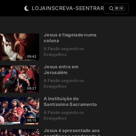
LOJA
INSCREVA-SE
ENTRAR
⌘
K
Jesus é flagelado numa
coluna
A Paixão segundo os
Evangelhos
09:42
Jesus entra em
Jerusalém
A Paixão segundo os
Evangelhos
08:27
A instituição do
Santíssimo Sacramento
A Paixão segundo os
Evangelhos
08:15
Jesus é apresentado aos