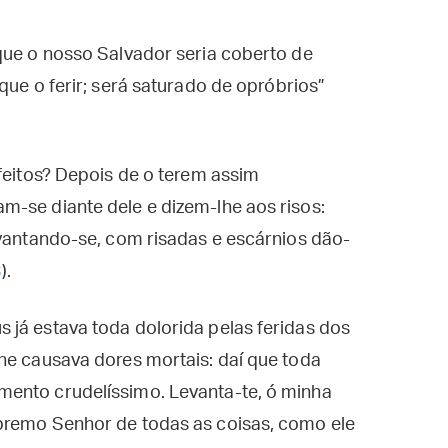
que o nosso Salvador seria coberto de
que o ferir; será saturado de opróbrios”
sfeitos? Depois de o terem assim
m-se diante dele e dizem-lhe aos risos:
evantando-se, com risadas e escárnios dão-
3
).
 já estava toda dolorida pelas feridas dos
he causava dores mortais: daí que toda
ento crudelíssimo. Levanta-te, ó minha
premo Senhor de todas as coisas, como ele