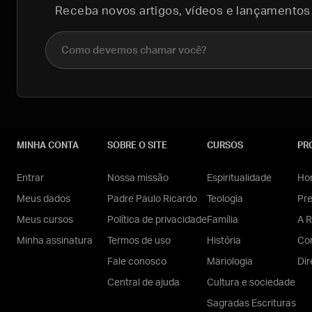
Receba novos artigos, vídeos e lançamentos
Nome completo
MINHA CONTA
SOBRE O SITE
CURSOS
PR
Entrar
Nossa missão
Espiritualidade
Hom
Meus dados
Padre Paulo Ricardo
Teologia
Pr
Meus cursos
Política de privacidade
Família
A R
Minha assinatura
Termos de uso
História
Con
Fale conosco
Mariologia
Dir
Central de ajuda
Cultura e sociedade
Sagradas Escrituras