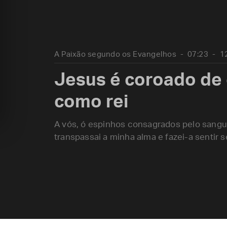
A Paixão segundo os Evangelhos
07:23
1
Jesus é coroado de
como rei
A vós, ó espinhos consagrados pelo sangu
transpassai a minha alma e fazei-a sentir