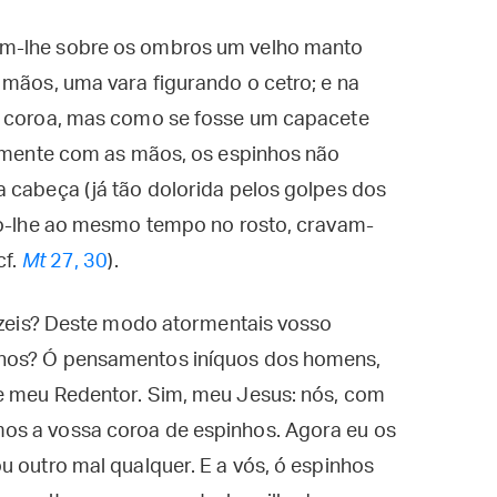
am-lhe sobre os ombros um velho manto
 mãos, uma vara figurando o cetro; e na
de coroa, mas como se fosse um capacete
somente com as mãos, os espinhos não
 cabeça (já tão dolorida pelos golpes dos
ndo-lhe ao mesmo tempo no rosto, cravam-
cf.
Mt
27, 30
).
fazeis? Deste modo atormentais vosso
nhos? Ó pensamentos iníquos dos homens,
e meu Redentor. Sim, meu Jesus: nós, com
os a vossa coroa de espinhos. Agora eu os
u outro mal qualquer. E a vós, ó espinhos