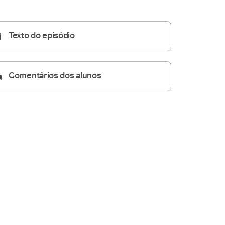
A Paixão segundo os
Evangelhos
08:33
Texto do episódio
Comentários dos alunos