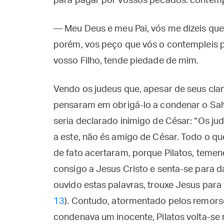
para pagar por vossos pecados: contempl
— Meu Deus e meu Pai, vós me dizeis que
porém, vos peço que vós o contempleis 
vosso Filho, tende piedade de mim.
Vendo os judeus que, apesar de seus clam
pensaram em obrigá-lo a condenar o Salv
seria declarado inimigo de César: “Os ju
a este, não és amigo de César. Todo o que 
de fato acertaram, porque Pilatos, teme
consigo a Jesus Cristo e senta-se para da
ouvido estas palavras, trouxe Jesus para 
13
). Contudo, atormentado pelos remorso
condenava um inocente, Pilatos volta-se 