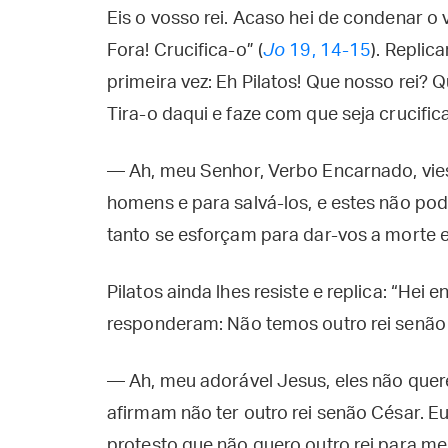
Eis o vosso rei. Acaso hei de condenar o 
Fora! Crucifica-o” (
Jo
19, 14-15
). Replic
primeira vez: Eh Pilatos! Que nosso rei? Qu
Tira-o daqui e faze com que seja crucific
— Ah, meu Senhor, Verbo Encarnado, vies
homens e para salvá-los, e estes não pod
tanto se esforçam para dar-vos a morte e
Pilatos ainda lhes resiste e replica: “Hei 
responderam: Não temos outro rei senão 
— Ah, meu adorável Jesus, eles não que
afirmam não ter outro rei senão César. 
protesto que não quero outro rei para me