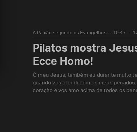
A Paixão segundo os Evangelhos
10:47
1
Pilatos mostra Jesu
Ecce Homo!
Ó meu Jesus, também eu durante muito tem
quando vos ofendi com os meus pecados. 
coração e vos amo acima de todos os bens