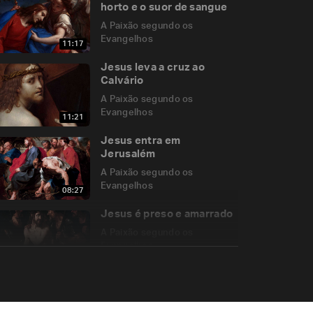
horto e o suor de sangue
A Paixão segundo os
Evangelhos
11:17
Jesus leva a cruz ao
Calvário
A Paixão segundo os
Evangelhos
11:21
Jesus entra em
Jerusalém
A Paixão segundo os
Evangelhos
08:27
Jesus é preso e amarrado
A Paixão segundo os
Evangelhos
06:22
Jesus é condenado por
Pilatos