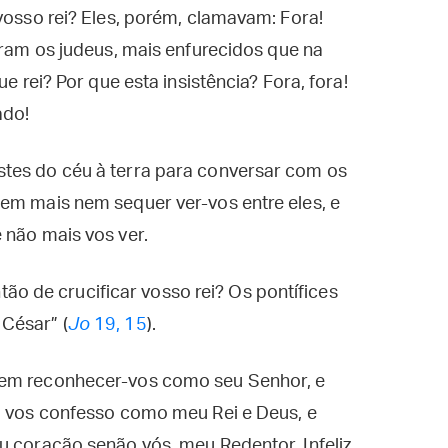
vosso rei? Eles, porém, clamavam: Fora!
aram os judeus, mais enfurecidos que na
e rei? Por que esta insistência? Fora, fora!
ado!
tes do céu à terra para conversar com os
em mais nem sequer ver-vos entre eles, e
 não mais vos ver.
então de crucificar vosso rei? Os pontífices
César” (
Jo
19, 15
).
rem reconhecer-vos como seu Senhor, e
Eu vos confesso como meu Rei e Deus, e
u coração senão vós, meu Redentor. Infeliz