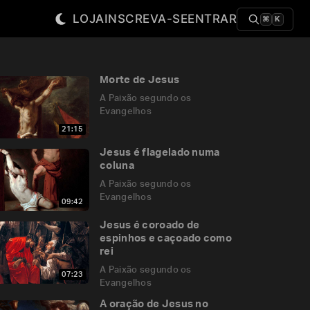
LOJA
INSCREVA-SE
ENTRAR
⌘
K
Morte de Jesus
A Paixão segundo os
Evangelhos
21:15
Jesus é flagelado numa
coluna
A Paixão segundo os
Evangelhos
09:42
Jesus é coroado de
espinhos e caçoado como
rei
A Paixão segundo os
07:23
Evangelhos
A oração de Jesus no