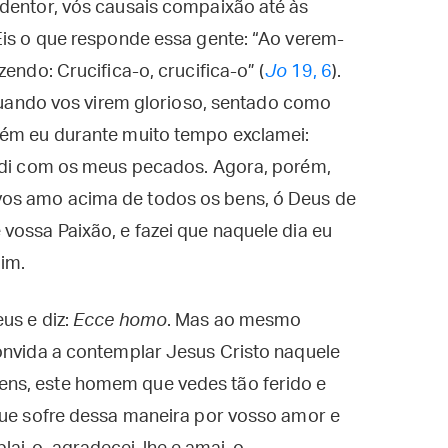
edentor, vós causais compaixão até às
Eis o que responde essa gente: “Ao verem-
endo: Crucifica-o, crucifica-o” (
Jo
19, 6
).
 quando vos virem glorioso, sentado como
bém eu durante muito tempo exclamei:
endi com os meus pecados. Agora, porém,
os amo acima de todos os bens, ó Deus de
vossa Paixão, e fazei que naquele dia eu
mim.
us e diz:
Ecce homo
. Mas ao mesmo
onvida a contemplar Jesus Cristo naquele
ens, este homem que vedes tão ferido e
que sofre dessa maneira por vosso amor e