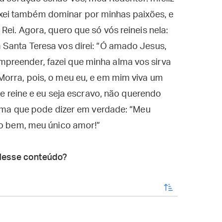
ei também dominar por minhas paixões, e
Rei. Agora, quero que só vós reineis nela:
 Santa Teresa vos direi: “Ó amado Jesus,
preender, fazei que minha alma vos sirva
Morra, pois, o meu eu, e em mim viva um
Ele reine e eu seja escravo, não querendo
 alma que pode dizer em verdade: “Meu
co bem, meu único amor!”
desse conteúdo?
enviar