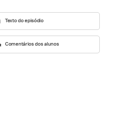
A Paixão segundo os
Evangelhos
05:50
Texto do episódio
Comentários dos alunos