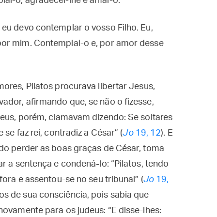
ai-o, agradecei-lhe e amai-o.
 eu devo contemplar o vosso Filho. Eu,
por mim. Contemplai-o e, por amor desse
ores, Pilatos procurava libertar Jesus,
ador, afirmando que, se não o fizesse,
deus, porém, clamavam dizendo: Se soltares
se faz rei, contradiz a César” (
Jo
19, 12
). E
ndo perder as boas graças de César, toma
r a sentença e condená-lo: “Pilatos, tendo
fora e assentou-se no seu tribunal” (
Jo
19,
s de sua consciência, pois sabia que
novamente para os judeus: “E disse-lhes: