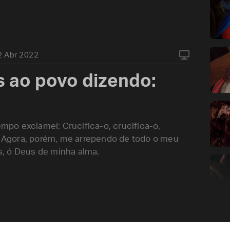
2 Abr 2022
s ao povo dizendo:
po exclamei: Crucifica-o, crucifica-o,
Agora, porém, me arrependo de todo o meu
, ó Deus de minha alma.