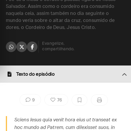
Salvador. Assim como o cordeiro era consumido
naquela ceia, assim também no dia seguinte o
mundo veria sobre o altar da cruz, consumido de
dores, o Cordeiro de Deus, Jesus Cristo.
Evangelize,
compartilhando.
Texto do episódio
9
76
Sciens Iesus quia venit hora eius ut transeat ex
hoc mundo ad Patrem, cum dilexisset suos, in