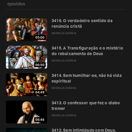
episódios
3416. O verdadeiro sentido da
renúncia cristã
HOMILIA DIÁRIA
05:00
3415. A Transfiguração e o mistério
do rebaixamento de Deus
HOMILIA DIÁRIA
06:50
3414. Sem humilhar-se, não há vida
espiritual
HOMILIA DIÁRIA
04:49
3413. O confessor que fez o diabo
tremer
HOMILIA DIÁRIA
06:46
3412. Sem intimidade com Deus,