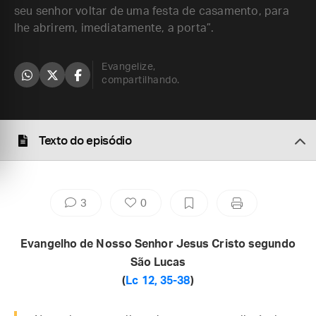
seu senhor voltar de uma festa de casamento, para
lhe abrirem, imediatamente, a porta”.
Evangelize,
compartilhando.
Texto do episódio
3
0
Evangelho de Nosso Senhor Jesus Cristo segundo
São Lucas
(
Lc 12, 35-38
)