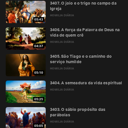
3407. O joio e o trigo no campo da
Igreja
HOMILIA DIÁRIA
05:43
3406. A força da Palavra de Deus na
vida de quem crê
HOMILIA DIÁRIA
04:37
3405. São Tiago e o caminho do
serviço humilde
HOMILIA DIÁRIA
05:10
3404. A semeadura da vida espiritual
HOMILIA DIÁRIA
05:25
3403. O sábio propósito das
parábolas
HOMILIA DIÁRIA
05:05