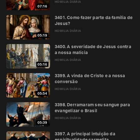
HOMILIA DIÁRIA
07:16
3401. Como fazer parte da família de
Jesus?
HOMILIA DIÁRIA
05:19
3400. A severidade de Jesus contra
a nossa malícia
HOMILIA DIÁRIA
05:16
3399. A vinda de Cristo e a nossa
conversão
HOMILIA DIÁRIA
05:54
3398. Derramaram seu sangue para
evangelizar o Brasil
HOMILIA DIÁRIA
05:39
3397. A principal intuição da