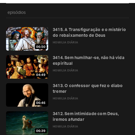
episódios
3415. A Transfiguração e o mistério
do rebaixamento de Deus
HOMILIA DIÁRIA
06:50
3414. Sem humilhar-se, não há vida
espiritual
HOMILIA DIÁRIA
04:49
3413. O confessor que fez o diabo
tremer
HOMILIA DIÁRIA
06:46
3412. Sem intimidade com Deus,
iremos afundar
HOMILIA DIÁRIA
06:39