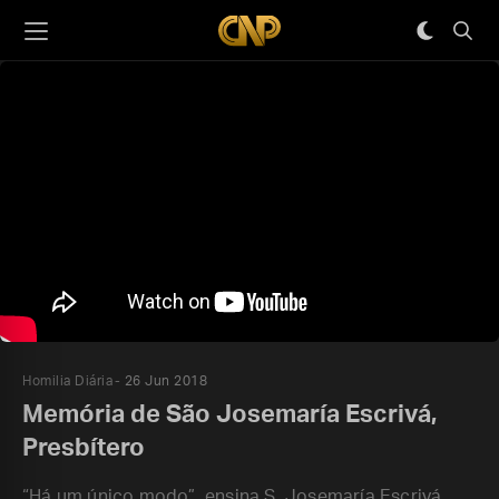
Homilia Diária
26 Jun 2018
Memória de São Josemaría Escrivá,
Presbítero
“Há um único modo”, ensina S. Josemaría Escrivá,