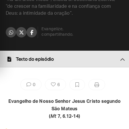
“de crescer na familiaridade e na confiança com
Deus: a intimidade da oração”.
Evangelize,
compartilhando.
Texto do episódio
0
6
Evangelho de Nosso Senhor Jesus Cristo segundo
São Mateus
(
Mt
7, 6.12-14)