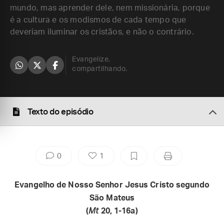
mundo, mas aprender dele, nem missionária, porque
é a cultura e os modismos de cada tempo que
deveriam iluminar os cristãos, e não o contrário.
Evangelize,
compartilhando.
Texto do episódio
0
1
Evangelho de Nosso Senhor Jesus Cristo segundo
São Mateus
(
Mt
20, 1-16a)