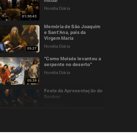
muda!
Homilia Diária
01:30:43
Memória de São Joaquim
e Sant’Ana, pais da
Virgem Maria
Homilia Diária
05:27
“Como Moisés levantou a
serpente no deserto”
Homilia Diária
05:39
Festa da Apresentação do
Senhor
Homilia Diária
06:47
Será que Cristo
abandonou a sua Igreja?