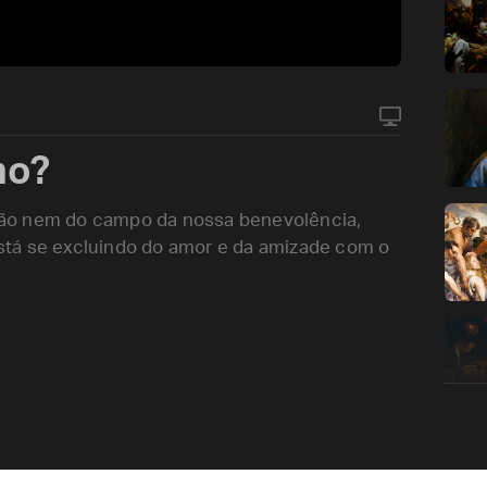
mo?
ção nem do campo da nossa benevolência,
 está se excluindo do amor e da amizade com o