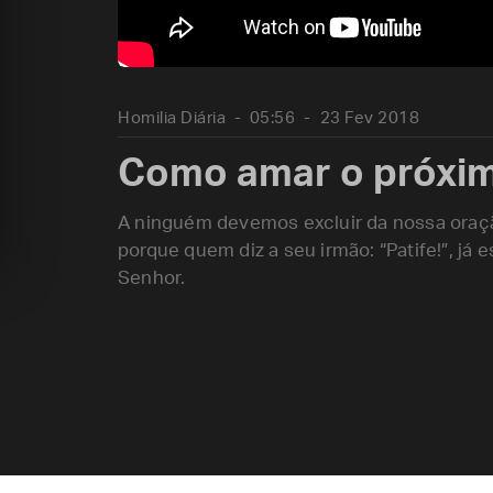
Homilia Diária
05:56
23 Fev 2018
Como amar o próxi
A ninguém devemos excluir da nossa ora
porque quem diz a seu irmão: “Patife!”, já
Senhor.