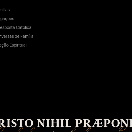
ilias
egações
esposta Católica
versas de Família
eção Espiritual