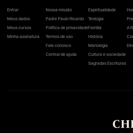
Entrar
Nossa missão
Espiritualidade
Hom
Meus dados
Padre Paulo Ricardo
Teologia
Pr
Meus cursos
Política de privacidade
Família
A R
Minha assinatura
Termos de uso
História
Con
Fale conosco
Mariologia
Dir
Central de ajuda
Cultura e sociedade
Sagradas Escrituras