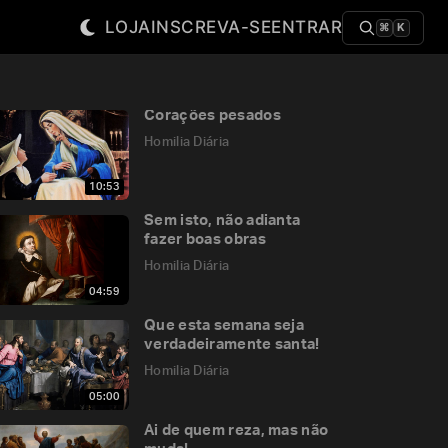
LOJA
INSCREVA-SE
ENTRAR
⌘
K
Corações pesados
Homilia Diária
10:53
Sem isto, não adianta
fazer boas obras
Homilia Diária
04:59
Que esta semana seja
verdadeiramente santa!
Homilia Diária
05:00
Ai de quem reza, mas não