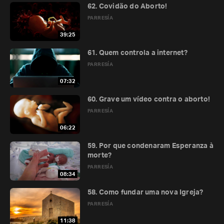
62. Covidão do Aborto!
PARRESÍA
39:25
61. Quem controla a internet?
PARRESÍA
07:32
60. Grave um vídeo contra o aborto!
PARRESÍA
06:22
59. Por que condenaram Esperanza à
morte?
PARRESÍA
08:34
58. Como fundar uma nova Igreja?
PARRESÍA
11:38