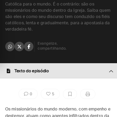
Católica para o mundo. É o contrário: são os
missionários do mundo dentro da Igreja. Saiba quem
são eles e como seu discurso tem conduzido os fiéis
católicos, lenta e gradualmente, para a apostasia da
verdadeira fé.
Evangelize,
compartilhando.
Texto do episódio
0
5
Os missionários do mundo moderno, com empenho e
destemor, atuam como agentes infiltrados dentro da