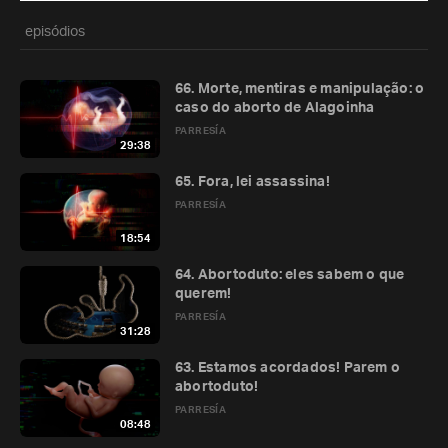
episódios
66. Morte, mentiras e manipulação: o
caso do aborto de Alagoinha
PARRESÍA
29:38
65. Fora, lei assassina!
PARRESÍA
18:54
64. Abortoduto: eles sabem o que
querem!
PARRESÍA
31:28
63. Estamos acordados! Parem o
abortoduto!
PARRESÍA
08:48