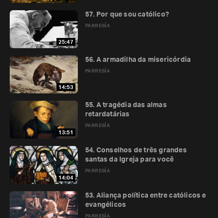
57. Por que sou católico?
PARRESÍA
25:47
56. A armadilha da misericórdia
PARRESÍA
14:53
55. A tragédia das almas
retardatárias
PARRESÍA
13:51
54. Conselhos de três grandes
santas da Igreja para você
PARRESÍA
14:04
53. Aliança política entre católicos e
evangélicos
PARRESÍA