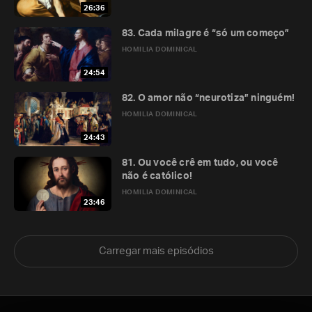
26:36
83. Cada milagre é “só um começo”
HOMILIA DOMINICAL
24:54
82. O amor não “neurotiza” ninguém!
HOMILIA DOMINICAL
24:43
81. Ou você crê em tudo, ou você
não é católico!
HOMILIA DOMINICAL
23:46
Carregar mais episódios