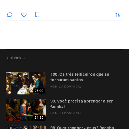
enviar
episódios
100. Os três feiticeiros que se
tornaram santos
HOMILIA DOMINICAL
23:00
99. Você precisa aprender a ser
família!
HOMILIA DOMINICAL
24:35
98. Quer receber Jesus? Receba