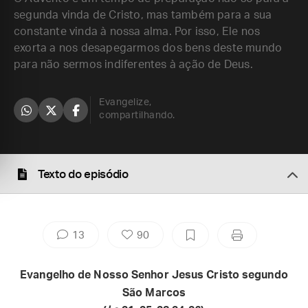
segunda vinda de Cristo, mas também para a sua
constante vinda à nossa alma. Por isso, Ele nos
exorta a nos desapegarmos dos bens deste mundo
para não sermos indiferentes à ação de Deus.
Evangelize,
compartilhando.
Texto do episódio
13
90
Evangelho de Nosso Senhor Jesus Cristo segundo
São Marcos