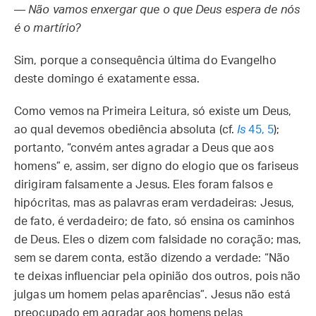
—
Não vamos enxergar que o que Deus espera de nós
é o martírio?
Sim, porque a consequência última do Evangelho
deste domingo é exatamente essa.
Como vemos na Primeira Leitura, só existe um Deus,
ao qual devemos obediência absoluta (cf.
Is
45, 5
);
portanto, “convém antes agradar a Deus que aos
homens” e, assim, ser digno do elogio que os fariseus
dirigiram falsamente a Jesus. Eles foram falsos e
hipócritas, mas as palavras eram verdadeiras: Jesus,
de fato, é verdadeiro; de fato, só ensina os caminhos
de Deus. Eles o dizem com falsidade no coração; mas,
sem se darem conta, estão dizendo a verdade: “Não
te deixas influenciar pela opinião dos outros, pois não
julgas um homem pelas aparências”. Jesus não está
preocupado em agradar aos homens pelas