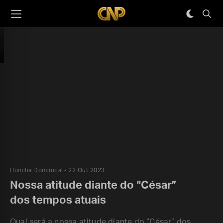
Homilia Dominical
22 Out 2023
Nossa atitude diante do “César”
dos tempos atuais
Qual será a nossa atitude diante do “César” dos