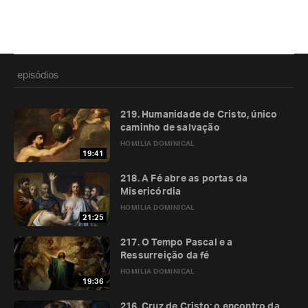
episódios
219. Humanidade de Cristo, único
caminho de salvação
HOMILIA DOMINICAL
19:41
218. A Fé abre as portas da
Misericórdia
HOMILIA DOMINICAL
21:25
217. O Tempo Pascal e a
Ressurreição da fé
HOMILIA DOMINICAL
19:36
216. Cruz de Cristo: o encontro da