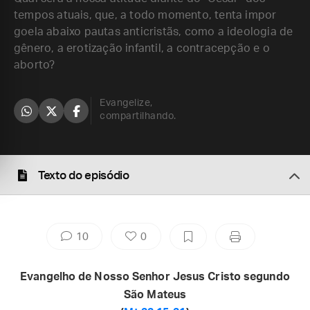
tempos atuais, que, a todo momento, tenta impor
goela abaixo pautas anticristãs, como a ideologia de
gênero, a erotização infantil, a contracepção e o
aborto?
Evangelize,
compartilhando.
Texto do episódio
10
0
Evangelho de Nosso Senhor Jesus Cristo segundo
São Mateus