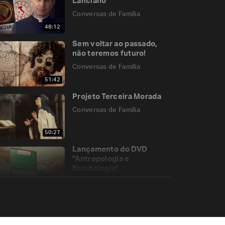
Lanciano
Conversas de Família
48:12
Sem voltar ao passado,
não teremos futuro!
Conversas de Família
51:42
Projeto Terceira Morada
Conversas de Família
50:27
Lançamento do DVD
"Antropologia e
Escatologia"
Conversas de Família
57:56
São Luís Martin
Conversas de Família