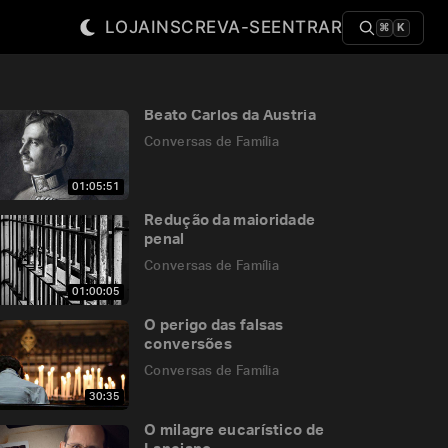
LOJA
INSCREVA-SE
ENTRAR
⌘
K
Beato Carlos da Áustria
Conversas de Família
01:05:51
Redução da maioridade
penal
Conversas de Família
01:00:05
O perigo das falsas
conversões
Conversas de Família
30:35
O milagre eucarístico de