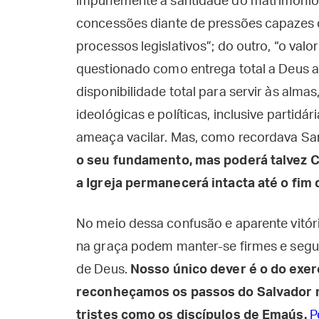
impunemente a santidade do matrimônio e 
concessões diante de pressões capazes d
processos legislativos”; do outro, “o va
questionado como entrega total a Deus a
disponibilidade total para servir às alma
ideológicas e políticas, inclusive partidári
ameaça vacilar. Mas, como recordava Sa
o seu fundamento, mas poderá talvez Cri
a Igreja permanecerá intacta até o fim
No meio dessa confusão e aparente vitór
na graça podem manter-se firmes e seguro
de Deus.
Nosso único dever é o do exerc
reconheçamos os passos do Salvador n
tristes como os discípulos de Emaús.
P