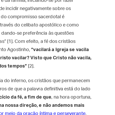
da família, iniciando-se por fazer
e incidir negativamente sobre os
lor do compromisso sacerdotal é
través do celibato apostólico e como
s, dando-se preferência às questões
as” [1]. Com efeito, a fé dos cristãos
nto Agostinho,
“vacilará a Igreja se vacila
sto vacilar? Visto que Cristo não vacila,
 dos tempos”
[2].
ia do inferno, os cristãos que permanecem
s de que a palavra definitiva está do lado
ício da fé, a fim de que
, na hora oportuna,
a nossa direção, e não andemos mais
or meio da oração íntima e perseverante
,