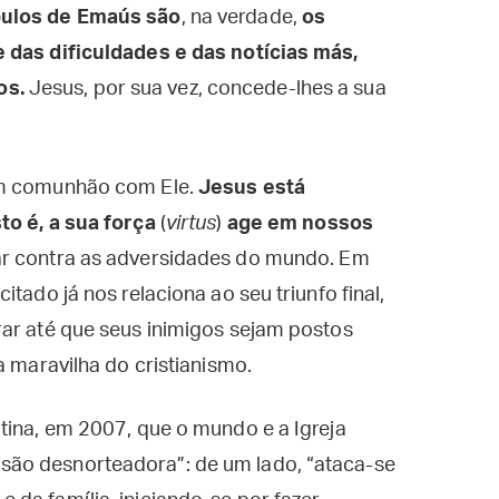
pulos de Emaús são
, na verdade,
os
 das dificuldades e das notícias más,
os.
Jesus, por sua vez, concede-lhes a sua
em comunhão com Ele.
Jesus está
o é, a sua força
(
virtus
)
age em nossos
rar contra as adversidades do mundo. Em
tado já nos relaciona ao seu triunfo final,
rar até que seus inimigos sejam postos
 a maravilha do cristianismo.
tina, em 2007, que o mundo e a Igreja
ão desnorteadora”: de um lado, “ataca-se