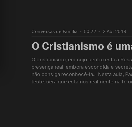
Conversas de Família
50:22
2 Abr 2018
O Cristianismo é u
O cristianismo, em cujo centro está a Res
presença real, embora escondida e secret
não consiga reconhecê-la... Nesta aula, P
teste: será que estamos realmente na fé 