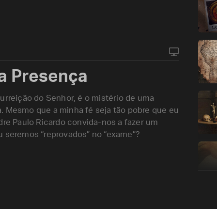
ma Presença
surreição do Senhor, é o mistério de uma
a. Mesmo que a minha fé seja tão pobre que eu
adre Paulo Ricardo convida-nos a fazer um
ou seremos “reprovados” no “exame”?