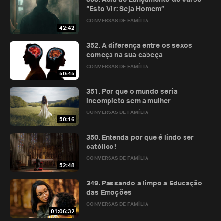
353. Aula de Lançamento do curso
“Esto Vir: Seja Homem”
CONVERSAS DE FAMÍLIA
42:42
352. A diferença entre os sexos
começa na sua cabeça
CONVERSAS DE FAMÍLIA
50:45
351. Por que o mundo seria
incompleto sem a mulher
CONVERSAS DE FAMÍLIA
50:16
350. Entenda por que é lindo ser
católico!
CONVERSAS DE FAMÍLIA
52:48
349. Passando a limpo a Educação
das Emoções
CONVERSAS DE FAMÍLIA
01:06:32