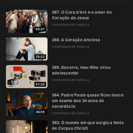
367. O Cura d’Ars e o amor do
Coração de Jesus
CONVERSAS DE FAMÍLIA
45:27
366. A Geração Ansiosa
CONVERSAS DE FAMÍLIA
25:52
365. Socorro, meu filho virou
adolescente!
CONVERSAS DE FAMÍLIA
41:26
364. Padre Paulo quase ficou louco:
um exame dos 34 anos de
sacerdócio
36:55
CONVERSAS DE FAMÍLIA
363. O mundo em que surgiu a festa
de Corpus Christi