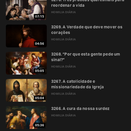
3270. Três práticas quaresmais para
reordenar a vida
HOMILIA DIÁRIA
07:15
3269. A Verdade que deve mover os
corações
HOMILIA DIÁRIA
04:56
3268. “Por que esta gente pede um
sinal?”
HOMILIA DIÁRIA
05:05
3267. A catolicidade e
missionariedade da Igreja
HOMILIA DIÁRIA
05:04
3266. A cura da nossa surdez
HOMILIA DIÁRIA
05:36