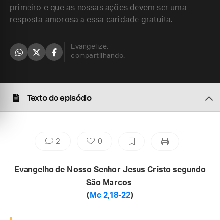
primeiro e que as nossas ações devem ser uma
resposta amorosa a essa caridade gratuita.
Evangelize,
compartilhando.
Texto do episódio
2
0
Evangelho de Nosso Senhor Jesus Cristo segundo
São Marcos
(
Mc 2,18-22
)