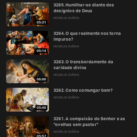
3265. Humilhar-se diante dos
desígnios de Deus
HOMILIA DIÁRIA
05:31
3264. O que realmente nos torna
impuros?
HOMILIA DIÁRIA
05:14
3263. O transbordamento da
caridade divina
HOMILIA DIÁRIA
06:00
3262. Como comungar bem?
HOMILIA DIÁRIA
05:40
3261. A compaixão do Senhor e as
“ovelhas sem pastor”
HOMILIA DIÁRIA
05:57