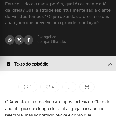
Entre o tudo e o nada, porém, qual é realmente a fé
da Igreja? Qual a atitude espiritualmente sadia diante
do Fim dos Tempos? O que dizer das profecias e das
aparições que preveem uma grande tribulação?
Evangelize,
compartilhando.
Texto do episódio
1
4
O Advento, um dos cinco «tempos fortes» do Ciclo do
ano litúrgico, ao longo do qual a Igreja não apenas
relembra, mas sobretudo revive e como que