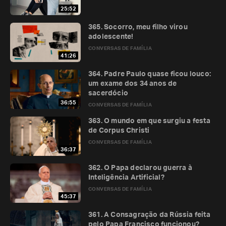
25:52
365. Socorro, meu filho virou
adolescente!
CONVERSAS DE FAMÍLIA
41:26
364. Padre Paulo quase ficou louco:
um exame dos 34 anos de
sacerdócio
36:55
CONVERSAS DE FAMÍLIA
363. O mundo em que surgiu a festa
de Corpus Christi
CONVERSAS DE FAMÍLIA
36:37
362. O Papa declarou guerra à
Inteligência Artificial?
CONVERSAS DE FAMÍLIA
45:37
361. A Consagração da Rússia feita
pelo Papa Francisco funcionou?