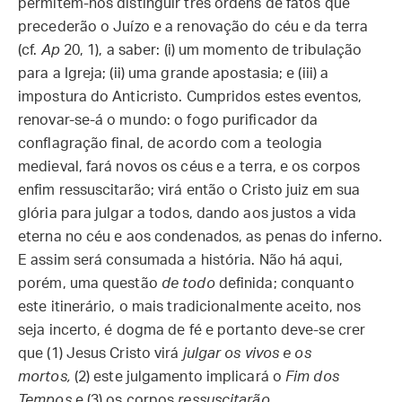
permitem-nos distinguir três ordens de fatos que
precederão o Juízo e a renovação do céu e da terra
(cf.
Ap
20, 1), a saber: (i) um momento de tribulação
para a Igreja; (ii) uma grande apostasia; e (iii) a
impostura do Anticristo. Cumpridos estes eventos,
renovar-se-á o mundo: o fogo purificador da
conflagração final, de acordo com a teologia
medieval, fará novos os céus e a terra, e os corpos
enfim ressuscitarão; virá então o Cristo juiz em sua
glória para julgar a todos, dando aos justos a vida
eterna no céu e aos condenados, as penas do inferno.
E assim será consumada a história. Não há aqui,
porém, uma questão
de todo
definida; conquanto
este itinerário, o mais tradicionalmente aceito, nos
seja incerto, é dogma de fé e portanto deve-se crer
que (1) Jesus Cristo virá
julgar os vivos e os
mortos,
(2) este julgamento implicará o
Fim dos
Tempos
e (3) os corpos
ressuscitarão
.