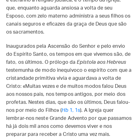
e estranho à religião judaica, é o
tempo da Igreja
,
que, enquanto aguarda ansiosa a volta de seu
Esposo, com zelo materno administra a seus filhos os
canais seguros e eficazes da graça de Deus que são
os sacramentos.
Inaugurados pela Ascensão do Senhor e pelo envio
do Espírito Santo, os tempos em que vivemos são, de
fato, os últimos. O prólogo da
Epístola aos Hebreus
testemunha de modo inequívoco o espírito com que a
cristandade primitiva vivia e aguardava a volta de
Cristo: «Muitas vezes e de muitos modos falou Deus
aos nossos pais, nos tempos antigos, por meio dos
profetas. Nestes dias, que são os últimos, Deus falou-
nos por meio do Filho» (
Hb
1, 1s
). A Igreja quer
lembrar-nos neste Grande Advento por que passamos
há já dois mil anos como devemos viver e nos
preparar para receber a Cristo uma vez mais.