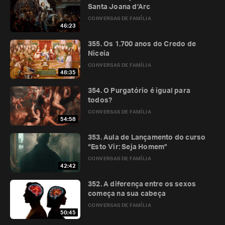
Santa Joana d’Arc
CONVERSAS DE FAMÍLIA
46:23
355. Os 1.700 anos do Credo de
Niceia
CONVERSAS DE FAMÍLIA
48:35
354. O Purgatório é igual para
todos?
CONVERSAS DE FAMÍLIA
54:58
353. Aula de Lançamento do curso
“Esto Vir: Seja Homem”
CONVERSAS DE FAMÍLIA
42:42
352. A diferença entre os sexos
começa na sua cabeça
CONVERSAS DE FAMÍLIA
50:45