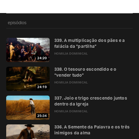
episódios
339. A multiplicação dos pães e a
falácia da “partilha”
HOMILIA DOMINICAL
24:20
338. O tesouro escondido e o
“vender tudo”
HOMILIA DOMINICAL
24:19
337. Joio e trigo crescendo juntos
dentro da Igreja
HOMILIA DOMINICAL
25:34
336. A Semente da Palavra e os três
inimigos da alma