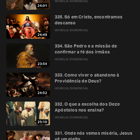
HOMILIA DOMINICAL
24:01
335. Só em Cristo, encontramos
descanso
HOMILIA DOMINICAL
24:49
334. São Pedro e a missão de
confirmar a fé dos irmãos
HOMILIA DOMINICAL
23:54
333. Como viver o abandono à
Providência de Deus?
HOMILIA DOMINICAL
24:52
332. O que a escolha dos Doze
Apóstolos nos ensina?
HOMILIA DOMINICAL
25:10
331. Onde nós vemos miséria, Jesus
vê um eleito