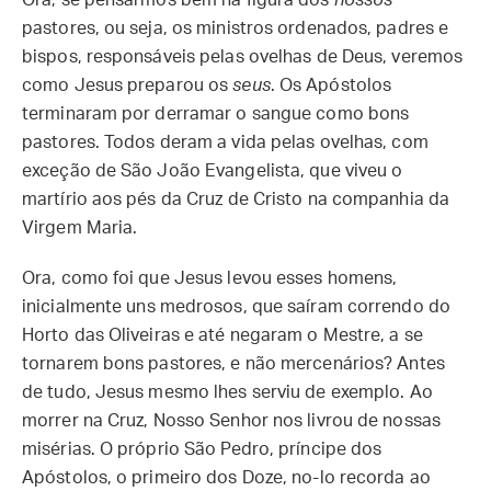
Ora, se pensarmos bem na figura dos
nossos
pastores, ou seja, os ministros ordenados, padres e
bispos, responsáveis pelas ovelhas de Deus, veremos
como Jesus preparou os
seus
. Os Apóstolos
terminaram por derramar o sangue como bons
pastores. Todos deram a vida pelas ovelhas, com
exceção de São João Evangelista, que viveu o
martírio aos pés da Cruz de Cristo na companhia da
Virgem Maria.
Ora, como foi que Jesus levou esses homens,
inicialmente uns medrosos, que saíram correndo do
Horto das Oliveiras e até negaram o Mestre, a se
tornarem bons pastores, e não mercenários? Antes
de tudo, Jesus mesmo lhes serviu de exemplo. Ao
morrer na Cruz, Nosso Senhor nos livrou de nossas
misérias. O próprio São Pedro, príncipe dos
Apóstolos, o primeiro dos Doze, no-lo recorda ao