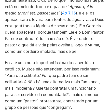
exatamente isso: O Cordeiro que, imolado mas de pé,
está no meio do trono é o pastor: “
Agnus
,
qui in
medio throni est
,
pascet illos
” (
Ap
7,16
), e ele “os
apascentará e levará para fontes de água viva, e Deus
enxugará toda a lágrima de seus olhos). É o Cordeiro
quem apascenta, porque também Ele é o Bom Pastor.
Parece contraditório, mas não o é. É verdadeiro
pastor o que dá a vida pelas ovelhas; logo, é vítima,
como um cordeiro imolado, mas de pé.
Essa é uma nota importantíssima do sacerdócio
católico. Muitos não entendem, por isso reclamam:
“Para que celibato? Por que padre tem de ser
celibatário? Não há uma alternativa mais ‘funcional’,
mais ‘moderna’? Que tal contratar um funcionário
para ser servidor da comunidade?”, mais ou menos
como um “pastor” protestante, contratado por um
grupo de pessoas que “congregam”.