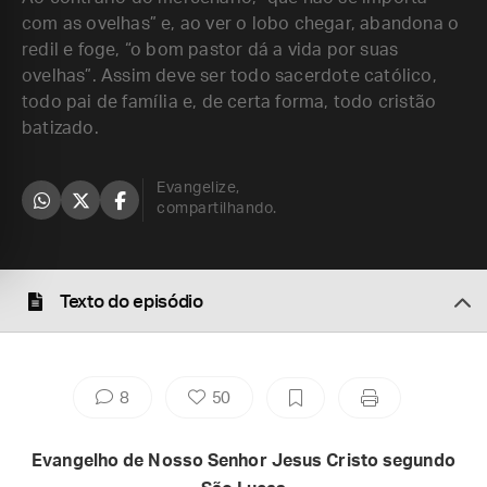
com as ovelhas” e, ao ver o lobo chegar, abandona o
redil e foge, “o bom pastor dá a vida por suas
ovelhas”. Assim deve ser todo sacerdote católico,
todo pai de família e, de certa forma, todo cristão
batizado.
Evangelize,
compartilhando.
Texto do episódio
8
50
Evangelho de Nosso Senhor Jesus Cristo segundo