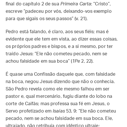
final do capítulo 2 de sua
Primeira Carta
: “Cristo”,
escreve “padeceu por vós, deixando-vos exemplo
para que sigais os seus passos” (v. 21).
Pedro está falando, é claro, aos seus fiéis; mas é
evidente que ele tem em vista, ao dizer essas coisas,
os próprios padres e bispos, e a si mesmo, por ter
traído Jesus: “Ele não cometeu pecado, nem se
achou falsidade em sua boca” (
1Pe
2, 22).
É quase uma Confissão daquele que, com falsidade
na boca, negou Jesus dizendo que não o conhecia.
São Pedro revela como ele mesmo falhou em ser
pastor e, qual mercenário, fugiu diante do lobo na
corte de Caifás; mas professa sua fé em Jesus, o
Servo profetizado em
Isaías
53, 9: “Ele não cometeu
pecado, nem se achou falsidade em sua boca. Ele,
ultrajado, não retribuía com idêntico ultraje;