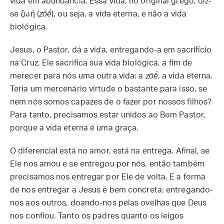
vida em abundância. Essa vida, no original grego, diz-
se ζωή (
zōḗ
), ou seja, a vida eterna, e não a vida
biológica.
Jesus, o Pastor, dá a vida, entregando-a em sacrifício
na Cruz. Ele sacrifica sua vida biológica, a fim de
merecer para nós uma outra vida: a
zōḗ
, a vida eterna.
Teria um mercenário virtude o bastante para isso, se
nem nós somos capazes de o fazer por nossos filhos?
Para tanto, precisamos estar unidos ao Bom Pastor,
porque a vida eterna é uma graça.
O diferencial está no amor, está na entrega. Afinal, se
Ele nos amou e se entregou por nós, então também
precisamos nos entregar por Ele de volta. E a forma
de nos entregar a Jesus é bem concreta: entregando-
nos aos outros, doando-nos pelas ovelhas que Deus
nos confiou. Tanto os padres quanto os leigos