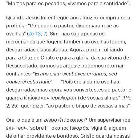
“Mortos para os pecados, vivamos para a santidade”.
Quando Jesus foi entregue aos algozes, cumpriu-se a
profecia: “Golpeado o pastor, dispersaram-se as
ovelhas” (
Zc
13, 7
). Sim, não são apenas os
mercenários que fogem; também as ovelhas fogem,
desgarradas e assustadas. Agora, porém, olhando
para a Cruz de Cristo e para a glória da sua vitória de
Ressuscitado, somos atraídos e podemos retornar
confiantes: “
Eratis enim sicut oves errantes
,
sed
conversi estis nunc
”, — “Pois éreis como ovelhas
desgarradas, mas agora vos convertestes ao pastor e
guarda (ἐπίσκοπον [
epískopon
]) de vossas almas” (
1Pe
2, 25), quer dizer, “ao pastor e bispo de vossas almas”.
Ora, o que é um
bispo
(ἐπίσκοπος)? Um supervisor (de
ἐπι- [
epi-
, ‘sobre’] +‎ σκοπός [
skopós
, ‘vigia’]), alguém
de olhar providente e bondoso. Cristo guarda nossas