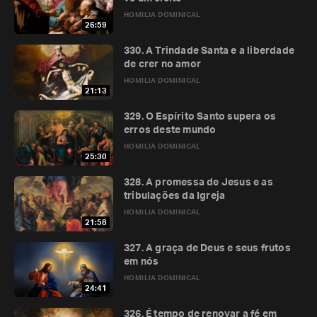
HOMILIA DOMINICAL
26:59
330. A Trindade Santa e a liberdade
de crer no amor
HOMILIA DOMINICAL
21:13
329. O Espírito Santo supera os
erros deste mundo
HOMILIA DOMINICAL
25:30
328. A promessa de Jesus e as
tribulações da Igreja
HOMILIA DOMINICAL
21:58
327. A graça de Deus e seus frutos
em nós
HOMILIA DOMINICAL
24:41
326. É tempo de renovar a fé em