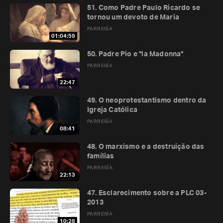
51. Como Padre Paulo Ricardo se
tornou um devoto de Maria
PARRESÍA
01:04:59
50. Padre Pio e "la Madonna"
PARRESÍA
22:47
49. O neoprotestantismo dentro da
Igreja Católica
PARRESÍA
08:41
48. O marxismo e a destruição das
famílias
PARRESÍA
22:13
47. Esclarecimento sobre a PLC 03-
2013
PARRESÍA
10:28