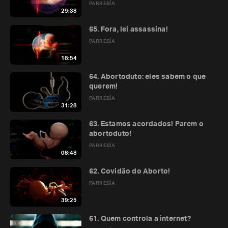
PARRESÍA
29:38
65. Fora, lei assassina!
PARRESÍA
18:54
64. Abortoduto: eles sabem o que
querem!
PARRESÍA
31:28
63. Estamos acordados! Parem o
abortoduto!
PARRESÍA
08:48
62. Covidão do Aborto!
PARRESÍA
39:25
61. Quem controla a internet?