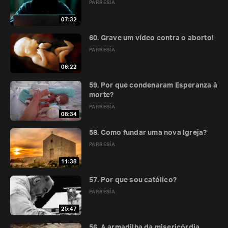
PARRESÍA
07:32
60. Grave um vídeo contra o aborto!
PARRESÍA
06:22
59. Por que condenaram Esperanza à
morte?
PARRESÍA
08:34
58. Como fundar uma nova Igreja?
PARRESÍA
11:38
57. Por que sou católico?
PARRESÍA
25:47
56. A armadilha da misericórdia