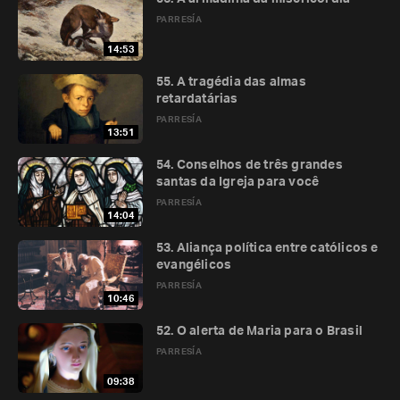
PARRESÍA
14:53
55. A tragédia das almas
retardatárias
PARRESÍA
13:51
54. Conselhos de três grandes
santas da Igreja para você
PARRESÍA
14:04
53. Aliança política entre católicos e
evangélicos
PARRESÍA
10:46
52. O alerta de Maria para o Brasil
PARRESÍA
09:38