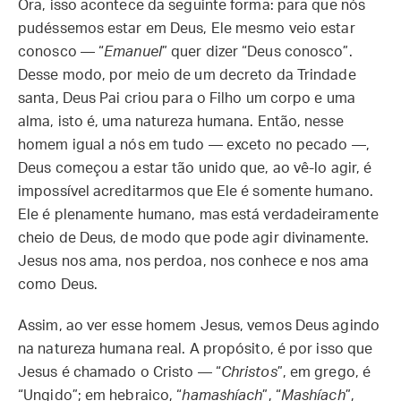
Ora, isso acontece da seguinte forma: para que nós
pudéssemos estar em Deus, Ele mesmo veio estar
conosco — “
Emanuel
” quer dizer “Deus conosco”.
Desse modo, por meio de um decreto da Trindade
santa, Deus Pai criou para o Filho um corpo e uma
alma, isto é, uma natureza humana. Então, nesse
homem igual a nós em tudo — exceto no pecado —,
Deus começou a estar tão unido que, ao vê-lo agir, é
impossível acreditarmos que Ele é somente humano.
Ele é plenamente humano, mas está verdadeiramente
cheio de Deus, de modo que pode agir divinamente.
Jesus nos ama, nos perdoa, nos conhece e nos ama
como Deus.
Assim, ao ver esse homem Jesus, vemos Deus agindo
na natureza humana real. A propósito, é por isso que
Jesus é chamado o Cristo — “
Christos
”, em grego, é
“Ungido”; em hebraico, “
hamashíach
”, “
Mashíach
”,