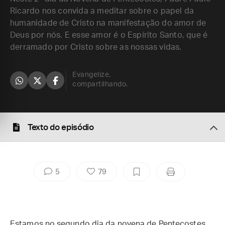
Ricardo nos convida a meditar sobre o papel da
humanidade de Cristo na manifestação do amor de
Deus por nós. E esse amor é o Espírito Santo, que é
derramado por Cristo sobre as nossas vidas.
Evangelize,
compartilhando.
Texto do episódio
5
79
Estamos no segundo dia da novena de Pentecostes.