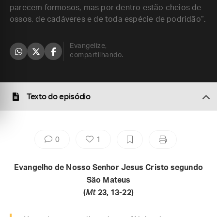
parecem formosos, mas por dentro estão cheios de
ossos, de cadáveres e de toda espécie de podridão”.
Evangelize,
compartilhando.
Texto do episódio
0
1
Evangelho de Nosso Senhor Jesus Cristo segundo
São Mateus
(
Mt
23, 13-22)