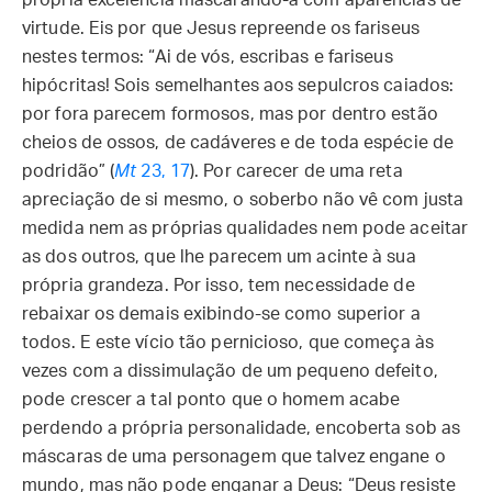
própria excelência mascarando-a com aparências de
virtude. Eis por que Jesus repreende os fariseus
nestes termos: “Ai de vós, escribas e fariseus
hipócritas! Sois semelhantes aos sepulcros caiados:
por fora parecem formosos, mas por dentro estão
cheios de ossos, de cadáveres e de toda espécie de
podridão” (
Mt
23, 17
). Por carecer de uma reta
apreciação de si mesmo, o soberbo não vê com justa
medida nem as próprias qualidades nem pode aceitar
as dos outros, que lhe parecem um acinte à sua
própria grandeza. Por isso, tem necessidade de
rebaixar os demais exibindo-se como superior a
todos. E este vício tão pernicioso, que começa às
vezes com a dissimulação de um pequeno defeito,
pode crescer a tal ponto que o homem acabe
perdendo a própria personalidade, encoberta sob as
máscaras de uma personagem que talvez engane o
mundo, mas não pode enganar a Deus: “Deus resiste