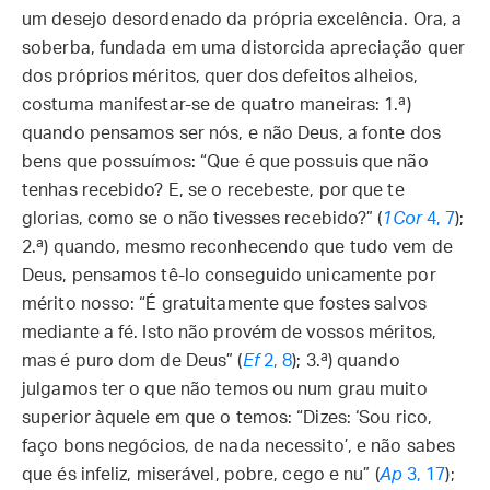
um desejo desordenado da própria excelência. Ora, a
soberba, fundada em uma distorcida apreciação quer
dos próprios méritos, quer dos defeitos alheios,
costuma manifestar-se de quatro maneiras: 1.ª)
quando pensamos ser nós, e não Deus, a fonte dos
bens que possuímos: “Que é que possuis que não
tenhas recebido? E, se o recebeste, por que te
glorias, como se o não tivesses recebido?” (
1Cor
4, 7
);
2.ª) quando, mesmo reconhecendo que tudo vem de
Deus, pensamos tê-lo conseguido unicamente por
mérito nosso: “É gratuitamente que fostes salvos
mediante a fé. Isto não provém de vossos méritos,
mas é puro dom de Deus” (
Ef
2, 8
); 3.ª) quando
julgamos ter o que não temos ou num grau muito
superior àquele em que o temos: “Dizes: ‘Sou rico,
faço bons negócios, de nada necessito’, e não sabes
que és infeliz, miserável, pobre, cego e nu” (
Ap
3, 17
);