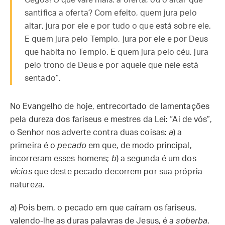
Cegos! O que vale mais: a oferta, ou o altar que
santifica a oferta? Com efeito, quem jura pelo
altar, jura por ele e por tudo o que está sobre ele.
E quem jura pelo Templo, jura por ele e por Deus
que habita no Templo. E quem jura pelo céu, jura
pelo trono de Deus e por aquele que nele está
sentado”.
No Evangelho de hoje, entrecortado de lamentações
pela dureza dos fariseus e mestres da Lei: “Ai de vós”,
o Senhor nos adverte contra duas coisas:
a
) a
primeira é o
pecado
em que, de modo principal,
incorreram esses homens;
b
) a segunda é um dos
vícios
que deste pecado decorrem por sua própria
natureza.
a
)
Pois bem, o pecado em que caíram os fariseus,
valendo-lhe as duras palavras de Jesus, é a
soberba
,