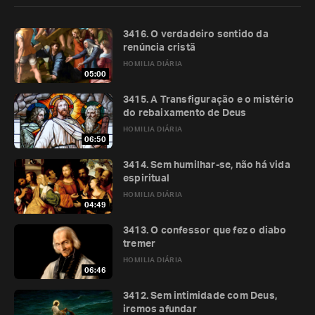
3416. O verdadeiro sentido da
renúncia cristã
HOMILIA DIÁRIA
05:00
3415. A Transfiguração e o mistério
do rebaixamento de Deus
HOMILIA DIÁRIA
06:50
3414. Sem humilhar-se, não há vida
espiritual
HOMILIA DIÁRIA
04:49
3413. O confessor que fez o diabo
tremer
HOMILIA DIÁRIA
06:46
3412. Sem intimidade com Deus,
iremos afundar