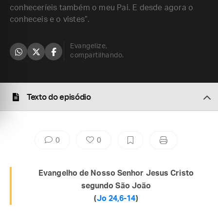
conheceríeis também o meu Pai. E desde agora o
conheceis e o vistes”.
Evangelize,
compartilhando.
Texto do episódio
0
0
Evangelho de Nosso Senhor Jesus Cristo
segundo São João
(
Jo 24,6-14
)