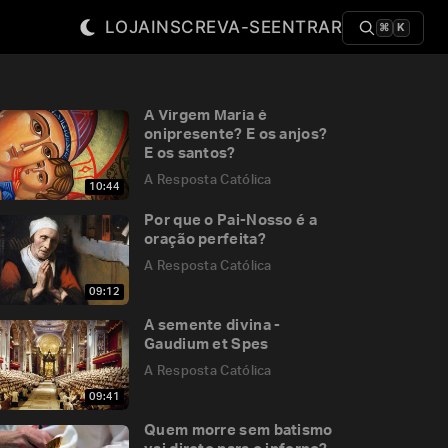
LOJA
INSCREVA-SE
ENTRAR
⌘
K
A Virgem Maria é
onipresente? E os anjos?
E os santos?
A Resposta Católica
10:44
Por que o Pai-Nosso é a
oração perfeita?
A Resposta Católica
09:12
A semente divina -
Gaudium et Spes
A Resposta Católica
09:41
Quem morre sem batismo