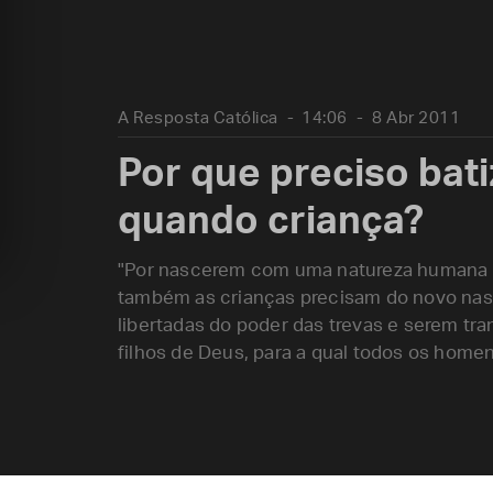
A Resposta Católica
14:06
8 Abr 2011
Por que preciso bati
quando criança?
"Por nascerem com uma natureza humana d
também as crianças precisam do novo nas
libertadas do poder das trevas e serem tra
filhos de Deus, para a qual todos os home