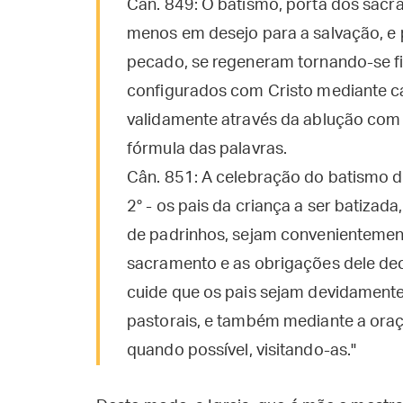
Cân. 849: O batismo, porta dos sacr
menos em desejo para a salvação, e 
pecado, se regeneram tornando-se fil
configurados com Cristo mediante car
validamente através da ablução com 
fórmula das palavras.
Cân. 851: A celebração do batismo 
2° - os pais da criança a ser batiza
de padrinhos, sejam convenientement
sacramento e as obrigações dele deco
cuide que os pais sejam devidamente
pastorais, e também mediante a oraç
quando possível, visitando-as."