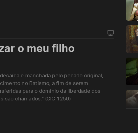
zar o meu filho
ecaída e manchada pelo pecado original,
cimento no Batismo, a fim de serem
nsferidas para o domínio da liberdade dos
ns são chamados." (CIC 1250)