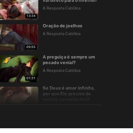
vai direto para o inferno?
A Resposta Católica
13:34
Oração de joelhos
A Resposta Católica
09:55
A preguiça é sempre um
pecado venial?
A Resposta Católica
07:31
Se Deus é amor infinito,
por que Ele precisa de
nossas consolações?
A Resposta Católica
05:22
Posso batizar o meu filho
não sendo casado na
Igreja Católica?