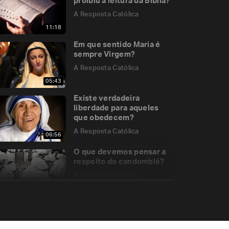
proibiu a leitura da Bíblia?
A Resposta Católica
11:18
Em que sentido Maria é
sempre Virgem?
A Resposta Católica
05:43
Existe verdadeira
liberdade para aqueles
que obedecem?
A Resposta Católica
06:56
O que devemos pensar a
respeito do candomblé?
A Resposta Católica
13:35
Formas de penitência e
suas razões