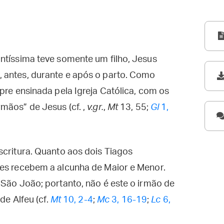
ntíssima teve somente um filho, Jesus
 antes, durante e após o parto. Como
pre ensinada pela Igreja Católica, com os
mãos” de Jesus (cf. ,
v.gr.
,
Mt
13, 55;
Gl
1,
scritura. Quanto aos dois Tiagos
les recebem a alcunha de Maior e Menor.
 São João; portanto, não é este o irmão de
de Alfeu (cf.
Mt
10, 2-4
;
Mc
3, 16-19
;
Lc
6,