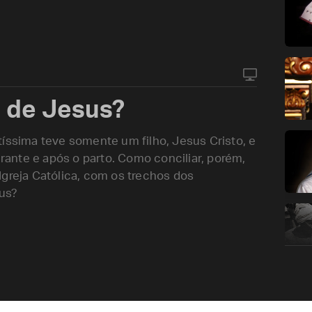
 de Jesus?
tíssima teve somente um filho, Jesus Cristo, e
ante e após o parto. Como conciliar, porém,
Igreja Católica, com os trechos dos
sus?