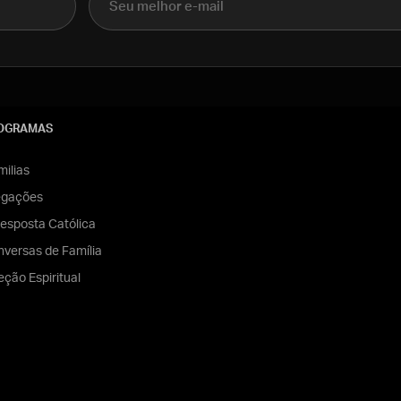
OGRAMAS
ilias
egações
esposta Católica
versas de Família
eção Espiritual