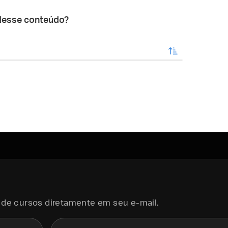
desse conteúdo?
enviar
 de cursos diretamente em seu e-mail.
E-mail