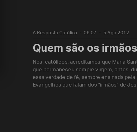
A Resposta Católica
09:07
5 Ago 2012
Quem são os irmãos
Nós, católicos, acreditamos que Maria San
que permaneceu sempre virgem, antes, dur
essa verdade de fé, sempre ensinada pela 
Evangelhos que falam dos “irmãos” de Je