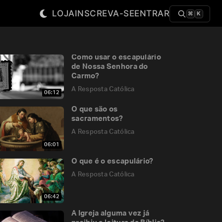
LOJA
INSCREVA-SE
ENTRAR
⌘
K
Como usar o escapulário
de Nossa Senhora do
Carmo?
A Resposta Católica
06:12
O que são os
sacramentos?
A Resposta Católica
06:01
O que é o escapulário?
A Resposta Católica
06:42
A Igreja alguma vez já