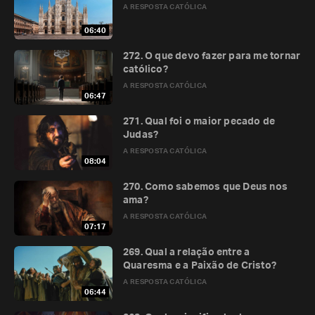
A RESPOSTA CATÓLICA
06:40
272. O que devo fazer para me tornar
católico?
A RESPOSTA CATÓLICA
06:47
271. Qual foi o maior pecado de
Judas?
A RESPOSTA CATÓLICA
08:04
270. Como sabemos que Deus nos
ama?
A RESPOSTA CATÓLICA
07:17
269. Qual a relação entre a
Quaresma e a Paixão de Cristo?
A RESPOSTA CATÓLICA
06:44