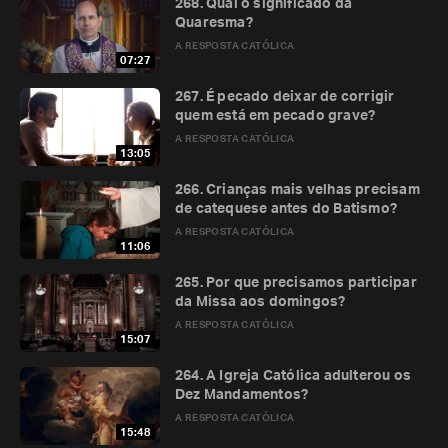
268. Qual o significado da
Quaresma?
A RESPOSTA CATÓLICA
07:27
267. É pecado deixar de corrigir
quem está em pecado grave?
A RESPOSTA CATÓLICA
13:05
266. Crianças mais velhas precisam
de catequese antes do Batismo?
A RESPOSTA CATÓLICA
11:06
265. Por que precisamos participar
da Missa aos domingos?
A RESPOSTA CATÓLICA
15:07
264. A Igreja Católica adulterou os
Dez Mandamentos?
A RESPOSTA CATÓLICA
15:48