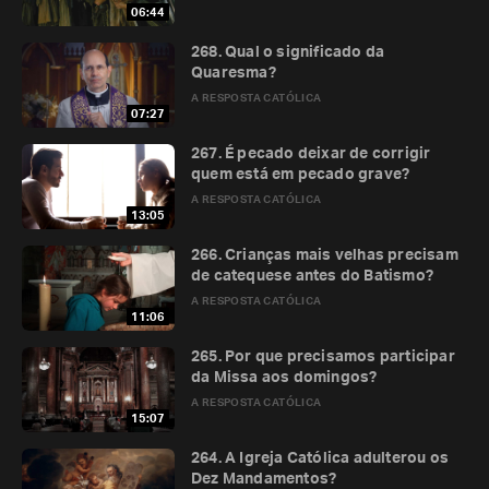
06:44
268. Qual o significado da
Quaresma?
A RESPOSTA CATÓLICA
07:27
267. É pecado deixar de corrigir
quem está em pecado grave?
A RESPOSTA CATÓLICA
13:05
266. Crianças mais velhas precisam
de catequese antes do Batismo?
A RESPOSTA CATÓLICA
11:06
265. Por que precisamos participar
da Missa aos domingos?
A RESPOSTA CATÓLICA
15:07
264. A Igreja Católica adulterou os
Dez Mandamentos?