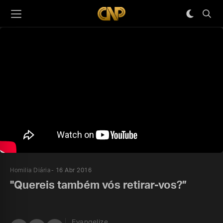
Homilia Diária
16 Abr 2016
"Quereis também vós retirar-vos?”
Evangelize,