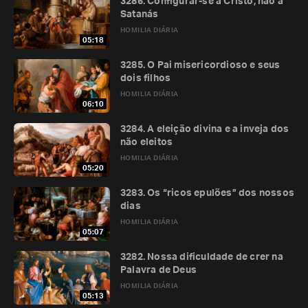
3286. Configurar-se a Cristo, não a
Satanás
HOMILIA DIÁRIA
05:18
3285. O Pai misericordioso e seus
dois filhos
HOMILIA DIÁRIA
06:10
3284. A eleição divina e a inveja dos
não eleitos
HOMILIA DIÁRIA
05:20
3283. Os “ricos epulões” dos nossos
dias
HOMILIA DIÁRIA
05:07
3282. Nossa dificuldade de crer na
Palavra de Deus
HOMILIA DIÁRIA
05:13