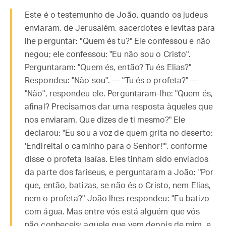
Este é o testemunho de João, quando os judeus
enviaram, de Jerusalém, sacerdotes e levitas para
lhe perguntar: "Quem és tu?" Ele confessou e não
negou; ele confessou: "Eu não sou o Cristo".
Perguntaram: "Quem és, então? Tu és Elias?"
Respondeu: "Não sou". — "Tu és o profeta?" —
"Não", respondeu ele. Perguntaram-lhe: "Quem és,
afinal? Precisamos dar uma resposta àqueles que
nos enviaram. Que dizes de ti mesmo?" Ele
declarou: "Eu sou a voz de quem grita no deserto:
'Endireitai o caminho para o Senhor!'", conforme
disse o profeta Isaías. Eles tinham sido enviados
da parte dos fariseus, e perguntaram a João: "Por
que, então, batizas, se não és o Cristo, nem Elias,
nem o profeta?" João lhes respondeu: "Eu batizo
com água. Mas entre vós está alguém que vós
não conheceis: aquele que vem depois de mim, e