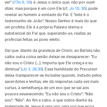
ver" (
1Tm
6, 16
); é Jesus o único que, não por ouvir
dizer, mas porque é um com Ele (cf.
Jo
10, 30
), pode
revelar ao homem a vontade do Pai. E "este é o
testemunho de João": Nosso Senhor é mais do que
um profeta; Ele é a própria Palavra eterna e
substancial do Pai que, superando-as, realiza as
profecias feitas ao povo eleito.
Daí que, diante da grandeza de Cristo, ao Batista não
caiba outra coisa senão deixar-se desaparecer: "Eu
não sou o Cristo [...]. Importa que Ele cresça e eu
diminua" (
Jo
3, 28.30
). Essa humildade do Precursor
deixa transparecer-se inclusive quando, instado pelos
sacerdotes e levitas, ele dá respostas cada vez mais
curtas, à semelhança de um eco que se vai aos
poucos esvanecendo: "Eu não sou o Cristo"; "Não
sou"; "Não". Ao fim e cabo, o que sobre diante da
majestade de Jesus é uma voz, uma voz que ecoa