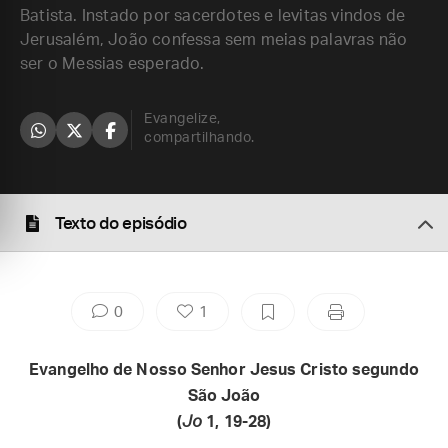
Batista. Instado por sacerdotes e levitas vindos de
Jerusalém, João confessa sem meias palavras não
ser o Messias esperado.
Evangelize,
compartilhando.
Texto do episódio
0
1
Evangelho de Nosso Senhor Jesus Cristo segundo
São João
(
Jo
1, 19-28)