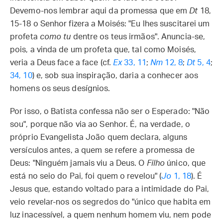
Devemo-nos lembrar aqui da promessa que em
Dt
18,
15-18 o Senhor fizera a Moisés: "Eu lhes suscitarei um
profeta
como tu
dentre os teus irmãos". Anuncia-se,
pois, a vinda de um profeta que, tal como Moisés,
veria a Deus face a face (cf.
Ex
33, 11
;
Nm
12, 8
;
Dt
5, 4
;
34, 10
) e, sob sua inspiração, daria a conhecer aos
homens os seus desígnios.
Por isso, o Batista confessa não ser o Esperado: "Não
sou", porque não via ao Senhor. É, na verdade, o
próprio Evangelista João quem declara, alguns
versículos antes, a quem se refere a promessa de
Deus: "Ninguém jamais viu a Deus. O
Filho
único, que
está no seio do Pai, foi quem o revelou" (
Jo
1, 18
). É
Jesus que, estando voltado para a intimidade do Pai,
veio revelar-nos os segredos do "único que habita em
luz inacessível, a quem nenhum homem viu, nem pode