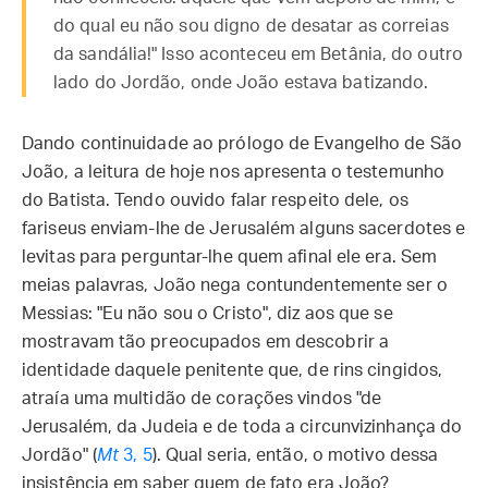
do qual eu não sou digno de desatar as correias
da sandália!" Isso aconteceu em Betânia, do outro
lado do Jordão, onde João estava batizando.
Dando continuidade ao prólogo de Evangelho de São
João, a leitura de hoje nos apresenta o testemunho
do Batista. Tendo ouvido falar respeito dele, os
fariseus enviam-lhe de Jerusalém alguns sacerdotes e
levitas para perguntar-lhe quem afinal ele era. Sem
meias palavras, João nega contundentemente ser o
Messias: "Eu não sou o Cristo", diz aos que se
mostravam tão preocupados em descobrir a
identidade daquele penitente que, de rins cingidos,
atraía uma multidão de corações vindos "de
Jerusalém, da Judeia e de toda a circunvizinhança do
Jordão" (
Mt
3, 5
). Qual seria, então, o motivo dessa
insistência em saber quem de fato era João?