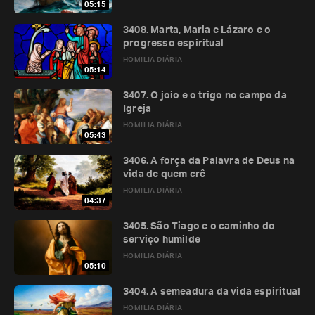
05:15
3408. Marta, Maria e Lázaro e o
progresso espiritual
HOMILIA DIÁRIA
05:14
3407. O joio e o trigo no campo da
Igreja
HOMILIA DIÁRIA
05:43
3406. A força da Palavra de Deus na
vida de quem crê
HOMILIA DIÁRIA
04:37
3405. São Tiago e o caminho do
serviço humilde
HOMILIA DIÁRIA
05:10
3404. A semeadura da vida espiritual
HOMILIA DIÁRIA