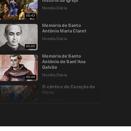
história da Igreja
Homilia Diária
05:43
Memória de Santo
Antônio Maria Claret
Homilia Diária
05:05
Memória de Santo
Antônio de Sant’Ana
Galvão
Homilia Diária
05:44
O cântico do Coração de
Maria
Homilia Diária
09:31
Seja o nosso sim, sim; e o
nosso não, não