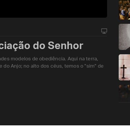
ciação do Senhor
des modelos de obediência. Aqui na terra,
 do Anjo; no alto dos céus, temos o "sim" de