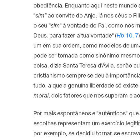
obediência. Enquanto aqui neste mundo a
"
sim"
ao convite do Anjo, lá nos céus o Fi
o seu "
sim
" à vontade do Pai, como nos mo
Deus, para fazer a tua vontade" (
Hb
10, 7
um em sua ordem, como modelos de uma 
pode ser tomada como sinônimo mesmo de
coisa, dizia Santa Teresa d'Ávila, senão 
cristianismo sempre se deu à importância
tudo, a que a genuína liberdade só existe
moral
, dois fatores que nos superam e a
Por mais espontâneos e "autênticos" que
escolhas representam um exercício legíti
por exemplo, se decidiu tornar-se escrav