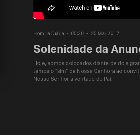
Homilia Diária
05:30
25 Mar 2017
Solenidade da Anun
Hoje, somos colocados diante de dois gran
temos o "sim" de Nossa Senhora ao convite
Nosso Senhor à vontade do Pai.