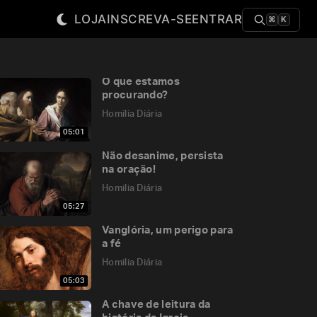
LOJA
INSCREVA-SE
ENTRAR
⌘
K
O que estamos
procurando?
Homilia Diária
05:01
Não desanime, persista
na oração!
Homilia Diária
05:27
Vanglória, um perigo para
a fé
Homilia Diária
05:03
A chave de leitura da