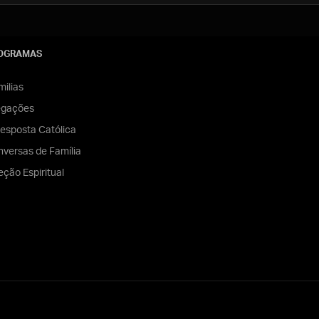
OGRAMAS
ilias
egações
esposta Católica
versas de Família
eção Espiritual