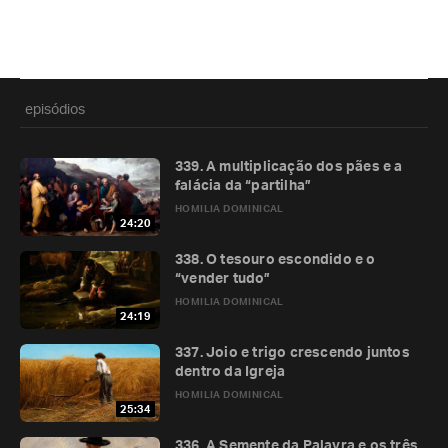
episódios
339. A multiplicação dos pães e a
falácia da “partilha”
HOMILIA DOMINICAL
24:20
338. O tesouro escondido e o
“vender tudo”
HOMILIA DOMINICAL
24:19
337. Joio e trigo crescendo juntos
dentro da Igreja
HOMILIA DOMINICAL
25:34
336. A Semente da Palavra e os três