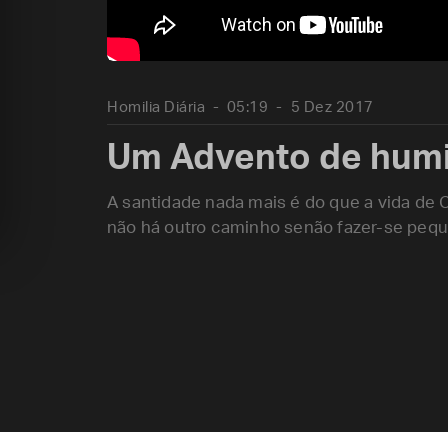
Homilia Diária
05:19
5 Dez 2017
Um Advento de hum
A santidade nada mais é do que a vida de C
não há outro caminho senão fazer-se pe