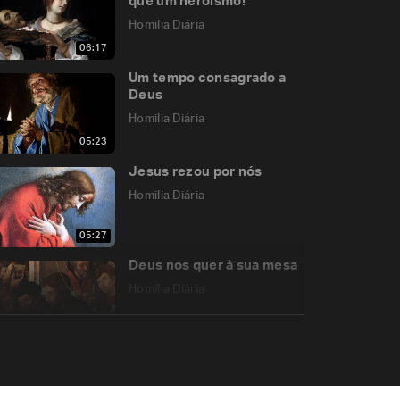
que um heroísmo!
Homilia Diária
06:17
Um tempo consagrado a
Deus
Homilia Diária
05:23
Jesus rezou por nós
Homilia Diária
05:27
Deus nos quer à sua mesa
Homilia Diária
05:09
A misericórdia divina e a
doença do pecado