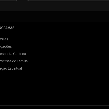
OGRAMAS
ilias
egações
esposta Católica
versas de Família
eção Espiritual