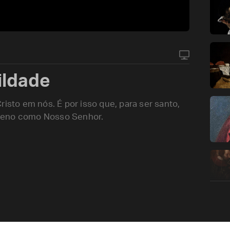
ildade
risto em nós. É por isso que, para ser santo,
queno como Nosso Senhor.