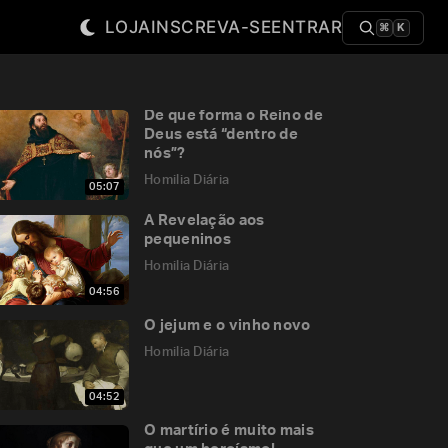
LOJA
INSCREVA-SE
ENTRAR
⌘
K
De que forma o Reino de
Deus está “dentro de
nós”?
Homilia Diária
05:07
A Revelação aos
pequeninos
Homilia Diária
04:56
O jejum e o vinho novo
Homilia Diária
04:52
O martírio é muito mais