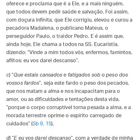
oferece e proclama que é a Ele, e a mais ninguém,
que todos devem pedir saúde e salvação. Foi assim,
com doçura infinita, que Ele corrigiu, elevou e curou a
pecadora Madalena, o publicano Mateus, o
perseguidor Paulo, o traidor Pedro. E é assim que,
ainda hoje, Ele chama a todos na SS. Eucaristia,
dizendo: “Vinde a mim todos vós, enfermos, famintos,
aflitos: eu vos darei descanso”.
c
) “
Que estais cansados e fatigados sob o peso dos
vossos fardos
”, seja este fardo o peso dos pecados,
que nos matam a alma e nos incapacitam para o
amor, ou as dificuldades e tentações desta vida,
“porque o corpo corruptível torna pesada a alma, e a
morada terrestre oprime o espírito carregado de
cuidados” (
Sb
9, 15
).
d
) “
E eu vos darei descanso
”, com a verdade de minha