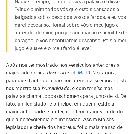
Naquele tempo, tomou Jesus a palavra e disse:
“Vinde a mim todos vós que estais cansados e
fatigados sob o peso dos vossos fardos, e eu vos
darei descanso. Tomai sobre vós o meu jugo e
aprendei de mim, porque sou manso e humilde de
coração, e vós encontrareis descanso. Pois o meu
jugo é suave e o meu fardo é leve”.
Após nos ter mostrado nos versículos anteriores a
majestade de sua
divindade
(cf.
Mt
11, 27
), agora,
para que diante dela não nos aterrorizássemos, Cristo
nos mostra sua
humanidade
, e com terníssimas
palavras chama todos os homens para junto de si. De
fato, um legislador e príncipe, em quem reside a
maior autoridade e poder, não tem maior virtude do
que a benevolência e a mansidão. Assim Moisés,
legislador e chefe dos hebreus, foi o mais manso de