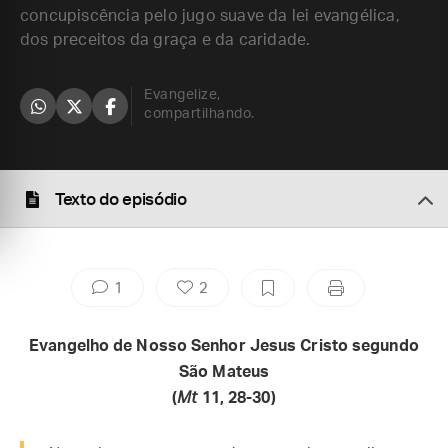
concupiscência pelo jugo suave da lei evangélica,
dos preceitos da graça e da caridade.
Evangelize,
compartilhando.
Texto do episódio
1
2
Evangelho de Nosso Senhor Jesus Cristo segundo
São Mateus
(
Mt
11, 28-30)