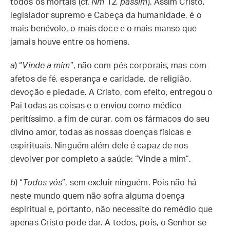
todos os mortais (cf.
Nm
12,
passim
). Assim Cristo,
legislador supremo e Cabeça da humanidade, é o
mais benévolo, o mais doce e o mais manso que
jamais houve entre os homens.
a
) “
Vinde a mim
”, não com pés corporais, mas com
afetos de fé, esperança e caridade, de religião,
devoção e piedade. A Cristo, com efeito, entregou o
Pai todas as coisas e o enviou como médico
peritíssimo, a fim de curar, com os fármacos do seu
divino amor, todas as nossas doenças físicas e
espirituais. Ninguém além dele é capaz de nos
devolver por completo a saúde: “Vinde a mim”.
b
) “
Todos vós
”, sem excluir ninguém. Pois não há
neste mundo quem não sofra alguma doença
espiritual e, portanto, não necessite do remédio que
apenas Cristo pode dar. A todos, pois, o Senhor se