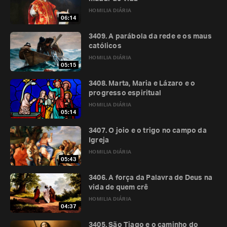
HOMILIA DIÁRIA
06:14
3409. A parábola da rede e os maus
católicos
HOMILIA DIÁRIA
05:15
3408. Marta, Maria e Lázaro e o
progresso espiritual
HOMILIA DIÁRIA
05:14
3407. O joio e o trigo no campo da
Igreja
HOMILIA DIÁRIA
05:43
3406. A força da Palavra de Deus na
vida de quem crê
HOMILIA DIÁRIA
04:37
3405. São Tiago e o caminho do