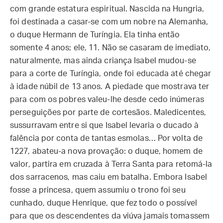
com grande estatura espiritual. Nascida na Hungria,
foi destinada a casar-se com um nobre na Alemanha,
o duque Hermann de Turíngia. Ela tinha então
somente 4 anos; ele, 11. Não se casaram de imediato,
naturalmente, mas ainda criança Isabel mudou-se
para a corte de Turíngia, onde foi educada até chegar
à idade núbil de 13 anos. A piedade que mostrava ter
para com os pobres valeu-lhe desde cedo inúmeras
perseguições por parte de cortesãos. Maledicentes,
sussurravam entre si que Isabel levaria o ducado à
falência por conta de tantas esmolas… Por volta de
1227, abateu-a nova provação: o duque, homem de
valor, partira em cruzada à Terra Santa para retomá-la
dos sarracenos, mas caiu em batalha. Embora Isabel
fosse a princesa, quem assumiu o trono foi seu
cunhado, duque Henrique, que fez todo o possível
para que os descendentes da viúva jamais tomassem