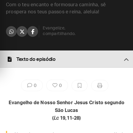
Com o teu encanto e formosura caminha, sê
prospera nos teus passos e reina, aleluia!
Evangelize,
compartilhando.
Texto do episódio
0
0
Evangelho de Nosso Senhor Jesus Cristo segundo
São Lucas
(
Lc
19,11-28)