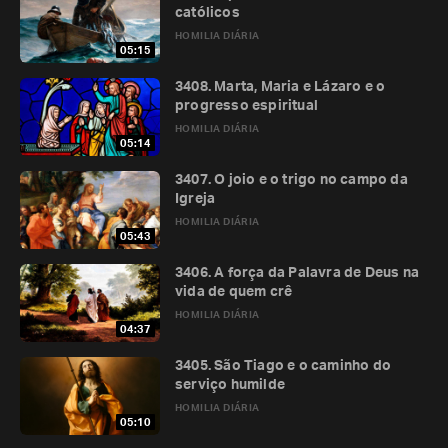
católicos
HOMILIA DIÁRIA
05:15
3408. Marta, Maria e Lázaro e o
progresso espiritual
HOMILIA DIÁRIA
05:14
3407. O joio e o trigo no campo da
Igreja
HOMILIA DIÁRIA
05:43
3406. A força da Palavra de Deus na
vida de quem crê
HOMILIA DIÁRIA
04:37
3405. São Tiago e o caminho do
serviço humilde
HOMILIA DIÁRIA
05:10