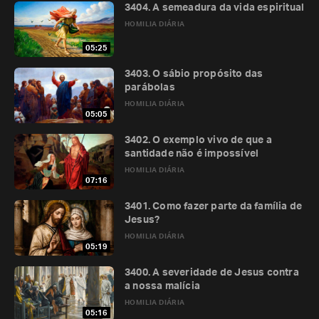
3404. A semeadura da vida espiritual
HOMILIA DIÁRIA
05:25
3403. O sábio propósito das
parábolas
HOMILIA DIÁRIA
05:05
3402. O exemplo vivo de que a
santidade não é impossível
HOMILIA DIÁRIA
07:16
3401. Como fazer parte da família de
Jesus?
HOMILIA DIÁRIA
05:19
3400. A severidade de Jesus contra
a nossa malícia
HOMILIA DIÁRIA
05:16