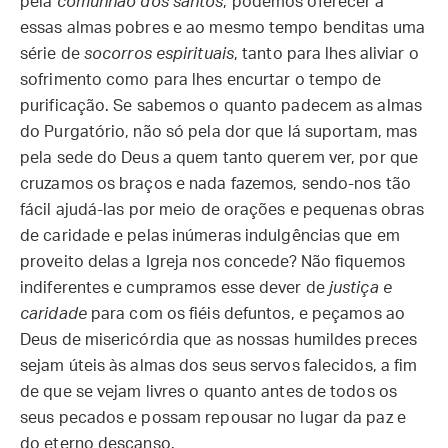
pela
comunhão dos santos
, podemos oferecer a
essas almas pobres e ao mesmo tempo benditas uma
série de
socorros espirituais
, tanto para lhes aliviar o
sofrimento como para lhes encurtar o tempo de
purificação. Se sabemos o quanto padecem as almas
do Purgatório, não só pela dor que lá suportam, mas
pela sede do Deus a quem tanto querem ver, por que
cruzamos os braços e nada fazemos, sendo-nos tão
fácil ajudá-las por meio de orações e pequenas obras
de caridade e pelas inúmeras indulgências que em
proveito delas a Igreja nos concede? Não fiquemos
indiferentes e cumpramos esse dever de
justiça e
caridade
para com os fiéis defuntos, e peçamos ao
Deus de misericórdia que as nossas humildes preces
sejam úteis às almas dos seus servos falecidos, a fim
de que se vejam livres o quanto antes de todos os
seus pecados e possam repousar no lugar da paz e
do eterno descanso.