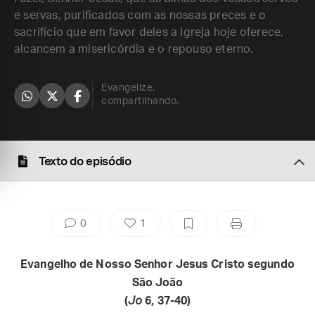
e servas, purificados com as nossas preces e o
sacrifício que em favor deles a Igreja hoje oferece,
alcancem a misericórdia e o repouso eterno.
Evangelize,
compartilhando.
Texto do episódio
0
1
Evangelho de Nosso Senhor Jesus Cristo segundo
São João
(
Jo
6, 37-40)