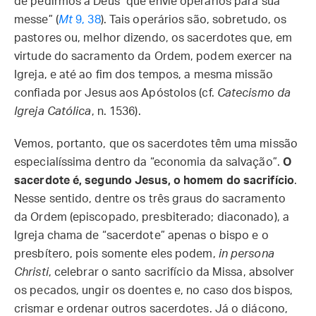
de pedirmos a Deus “que envie operários para sua
messe” (
Mt
9, 38
). Tais operários são, sobretudo, os
pastores ou, melhor dizendo, os sacerdotes que, em
virtude do sacramento da Ordem, podem exercer na
Igreja, e até ao fim dos tempos, a mesma missão
confiada por Jesus aos Apóstolos (cf.
Catecismo da
Igreja Católica
, n. 1536).
Vemos, portanto, que os sacerdotes têm uma missão
especialíssima dentro da “economia da salvação”.
O
sacerdote é, segundo Jesus, o homem do sacrifício
.
Nesse sentido, dentre os três graus do sacramento
da Ordem (episcopado, presbiterado; diaconado), a
Igreja chama de “sacerdote” apenas o bispo e o
presbítero, pois somente eles podem,
in persona
Christi
, celebrar o santo sacrifício da Missa, absolver
os pecados, ungir os doentes e, no caso dos bispos,
crismar e ordenar outros sacerdotes. Já o diácono,