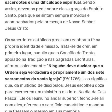
sacerdotes é uma dificuldade espiritual
. Sendo
assim, devemos pedir sobre eles a graça do Espírito
Santo, para que se sintam sempre movidos e
acompanhados pela presença de Nosso Senhor
Jesus Cristo.
Os sacerdotes católicos precisam recobrar a fé na
própria identidade e missão. Trata-se de crer, em
primeiro lugar, naquilo que o Concílio de Trento,
apoiado na Tradição e nas Sagradas Escrituras,
afirmou solenemente:
“Ninguém deve duvidar que a
Ordem seja verdadeira e propriamente um dos sete
sacramentos da santa Igreja”
(
DH
1766). Isso significa
que, da multidão de discípulos, Jesus escolheu doze
para exercerem um ministério distinto. No dia da Ceia
Pascal, Ele os reuniu no andar superior, fechou-se ali
com eles, ofereceu o sacrifício eucarístico e mandou
que fizessem o mesmo em sua memória.