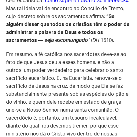
ceia eucarística,
como sugeria Edward Schillebeeckx
.
Mas tal ideia vai de encontro ao Concílio de Trento,
cujo decreto sobre os sacramentos afirma:
“Se
alguém disser que todos os cristãos têm o poder de
administrar a palavra de Deus e todos os
sacramentos —
seja excomungado”
(
DH
1610).
Em resumo, a fé católica nos sacerdotes deve-se ao
fato de que Jesus deu a esses homens, e não a
outros, um poder verdadeiro para celebrar o santo
sacrifício eucarístico. E, na Eucaristia, renova-se o
sacrifício de Jesus na cruz, de modo que Ele se faz
substancialmente presente sob as espécies do pão e
do vinho, e quem dele recebe em estado de graça
une-se a Nosso Senhor numa santa comunhão. O
sacerdócio é, portanto, um tesouro incalculável,
diante do qual nós devemos tremer, porque esse
ministério nos dá o Cristo vivo dentro de nossas