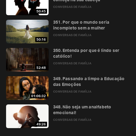
começa na sua cabeça
CONVERSAS DE FAMÍLIA
50:45
351. Por que o mundo seria
incompleto sem a mulher
CONVERSAS DE FAMÍLIA
50:16
350. Entenda por que é lindo ser
católico!
CONVERSAS DE FAMÍLIA
52:48
349. Passando a limpo a Educação
das Emoções
CONVERSAS DE FAMÍLIA
01:06:32
348. Não seja um analfabeto
emocional!
CONVERSAS DE FAMÍLIA
49:26