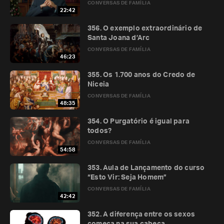
CONVERSAS DE FAMÍLIA
22:42
356. O exemplo extraordinário de
Santa Joana d’Arc
CONVERSAS DE FAMÍLIA
46:23
355. Os 1.700 anos do Credo de
Niceia
CONVERSAS DE FAMÍLIA
48:35
354. O Purgatório é igual para
todos?
CONVERSAS DE FAMÍLIA
54:58
353. Aula de Lançamento do curso
“Esto Vir: Seja Homem”
CONVERSAS DE FAMÍLIA
42:42
352. A diferença entre os sexos