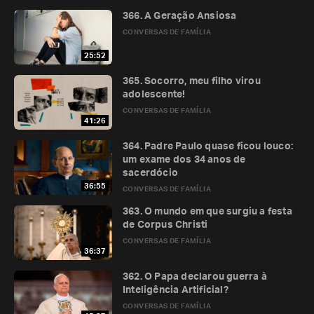
366. A Geração Ansiosa
CONVERSAS DE FAMÍLIA
25:52
365. Socorro, meu filho virou
adolescente!
CONVERSAS DE FAMÍLIA
41:26
364. Padre Paulo quase ficou louco:
um exame dos 34 anos de
sacerdócio
36:55
CONVERSAS DE FAMÍLIA
363. O mundo em que surgiu a festa
de Corpus Christi
CONVERSAS DE FAMÍLIA
36:37
362. O Papa declarou guerra à
Inteligência Artificial?
CONVERSAS DE FAMÍLIA