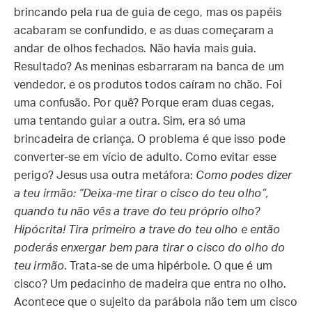
brincando pela rua de guia de cego, mas os papéis
acabaram se confundido, e as duas começaram a
andar de olhos fechados. Não havia mais guia.
Resultado? As meninas esbarraram na banca de um
vendedor, e os produtos todos caíram no chão. Foi
uma confusão. Por quê? Porque eram duas cegas,
uma tentando guiar a outra. Sim, era só uma
brincadeira de criança. O problema é que isso pode
converter-se em vício de adulto. Como evitar esse
perigo? Jesus usa outra metáfora:
Como podes dizer
a teu irmão: “Deixa-me tirar o cisco do teu olho”,
quando tu não vês a trave do teu próprio olho?
Hipócrita! Tira primeiro a trave do teu olho e então
poderás enxergar bem para tirar o cisco do olho do
teu irmão
. Trata-se de uma hipérbole. O que é um
cisco? Um pedacinho de madeira que entra no olho.
Acontece que o sujeito da parábola não tem um cisco