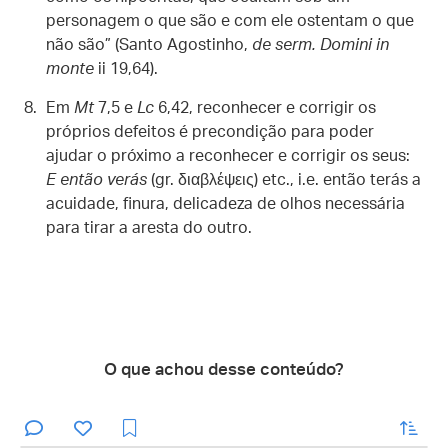
personagem o que são e com ele ostentam o que
não são” (Santo Agostinho,
de serm. Domini in
monte
ii 19,64).
Em
Mt
7,5 e
Lc
6,42, reconhecer e corrigir os
próprios defeitos é precondição para poder
ajudar o próximo a reconhecer e corrigir os seus:
E então verás
(gr. διαβλέψεις) etc., i.e. então terás a
acuidade, finura, delicadeza de olhos necessária
para tirar a aresta do outro.
O que achou desse conteúdo?
enviar