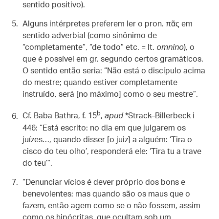
sentido positivo).
Alguns intérpretes preferem ler o pron. πᾶς em
sentido adverbial (como sinônimo de
“completamente”, “de todo” etc. = lt.
omnino
), o
que é possível em gr. segundo certos gramáticos.
O sentido então seria: “Não está o discípulo acima
do mestre; quando estiver completamente
instruído, será [no máximo] como o seu mestre”.
b
Cf. Baba Bathra, f. 15
,
apud
*Strack–Billerbeck i
446: “Está escrito: no dia em que julgarem os
juízes…, quando disser [o juiz] a alguém: ‘Tira o
cisco do teu olho’, responderá ele: ‘Tira tu a trave
do teu’”.
“Denunciar vícios é dever próprio dos bons e
benevolentes; mas quando são os maus que o
fazem, então agem como se o não fossem, assim
como os hipócritas, que ocultam sob um