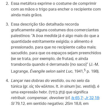
Essa metáfora exprime o costume de comprimir
com as mãos o trigo para encher o recipiente com
ainda mais grãos.
Essa descrição tão detalhada recorda
graficamente alguns costumes dos comerciantes
palestinos: “A
boa medida
já é algo mais do que a
quantidade estritamente exigida; o alimento é
pressionado, para que no recipiente caiba mais;
sacudido, para que os espaços sejam preenchidos
(se se trata, por exemplo, de frutas), e ainda
transborda quando é derramado [no saco]” (J.-M.
5
Lagrange,
Évangile selon saint Luc
, 1941,
p. 198).
Lançar nas dobras do vestido
, ou
no seio
da
túnica (gr. εἰς τὸν κόλπον, lt.
in sinum
[sc.
vestis
]), é
uma expressão hebr. (נָתַן בֵּחֵיךְ) que significa
retribuir
,
compensar
,
devolver
(cf.
Is
65,7
;
Jr
32,18
;
Sl
79,12, em sentido negativo;
2Sm
18,8, em