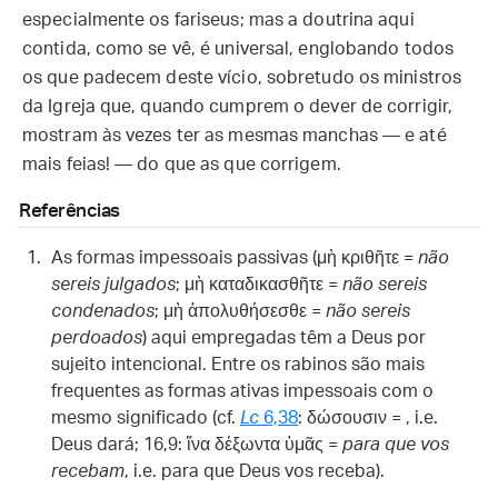
especialmente os fariseus; mas a doutrina aqui
contida, como se vê, é universal, englobando todos
os que padecem deste vício, sobretudo os ministros
da Igreja que, quando cumprem o dever de corrigir,
mostram às vezes ter as mesmas manchas — e até
mais feias! — do que as que corrigem.
Referências
As formas impessoais passivas (μὴ κριθῆτε =
não
sereis julgados
; μὴ καταδικασθῆτε =
não sereis
condenados
; μὴ ἀπολυθήσεσθε =
não sereis
perdoados
) aqui empregadas têm a Deus por
sujeito intencional. Entre os rabinos são mais
frequentes as formas ativas impessoais com o
mesmo significado (cf.
Lc
6,38
: δώσουσιν = , i.e.
Deus dará; 16,9: ἵνα δέξωντα ὑμᾶς =
para que vos
recebam
, i.e. para que Deus vos receba).