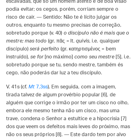
escavadas, que só um homem atento e de boa visão
podia evitar; os cegos, porém, corriam sempre o
risco de cair. — Sentido: Não te é lícito julgar os
outros, enquanto tu mesmo precisas de correção,
sobretudo porque (v. 40)
o discípulo não é mais que o
mestre; mas todo
(gr. πᾶς = lt.
quivis
, i.e. qualquer
discípulo)
será perfeito
(gr. κατηρτισμένος = bem
instruído),
se for
[no máximo]
como seu mestre
[5], i.e.
sobretudo porque se tu, sendo mestre, também és
cego, não poderás dar luz a teu discípulo.
V. 41s (cf.
Mt
7,3ss
). Em seguida, com a imagem,
tirada talvez de algum provérbio popular [6], de
alguém que corrige o irmão por ter um cisco no olho,
embora ele mesmo tenha não um cisco, mas uma
trave, condena o Senhor a estultice e a hipocrisia [7]
dos que veem os defeitos mais leves do próximo, mas
não os seus próprios [8]. — Este dardo tem por alvo