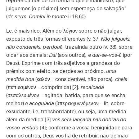
repreendamos de tal forma o que é manifesto, que
julguemos [o próximo] sem esperança de salvação”
(
de serm. Domini in monte
ii 18,60).
Lc. é mais rico. Além do λόγιον sobre o não julgar,
exposto de três formas diferentes (v. 37:
Não julgueis,
não condeneis, perdoai
), traz ainda outro (v. 38), sobre
o dar aos demais:
Dai
(aos outros)
, e dar-se-vos-á
(por
Deus). Exprime com três adjetivos a grandeza do
prêmio: com efeito, se derdes ao próximo,
uma
medida boa
(καλόν = considerável, não parca),
cheia
(πεπιεσμένον = comprimida) [2],
recalcada
(σεσαλευμένον = agitada, batida, para que se encha
melhor)
e acogulada
(ὑπερεκχυννόμενον = lit. sobre-
exsudante, i.e. transbordante), ou seja, uma medida
além da medida [3]
vos será lançada nas dobras do
vosso vestido
[4]; conforme a vossa benignidade para
com os outros, Deus vos há de retribuir, não de mão