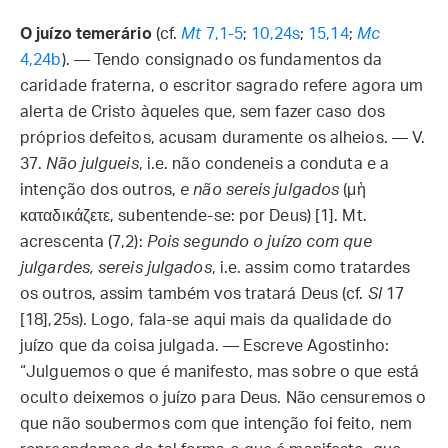
O juízo temerário
(cf.
Mt
7,1-5
;
10,24s
;
15,14
;
Mc
4,24b
). — Tendo consignado os fundamentos da
caridade fraterna, o escritor sagrado refere agora um
alerta de Cristo àqueles que, sem fazer caso dos
próprios defeitos, acusam duramente os alheios. — V.
37.
Não julgueis
, i.e. não condeneis a conduta e a
intenção dos outros,
e não sereis julgados
(μὴ
καταδικάζετε, subentende-se: por Deus) [1]. Mt.
acrescenta (7,2):
Pois segundo o juízo com que
julgardes, sereis julgados
, i.e. assim como tratardes
os outros, assim também vos tratará Deus (cf.
Sl
17
[18],25s). Logo, fala-se aqui mais da qualidade do
juízo que da coisa julgada. — Escreve Agostinho:
“Julguemos o que é manifesto, mas sobre o que está
oculto deixemos o juízo para Deus. Não censuremos o
que não soubermos com que intenção foi feito, nem