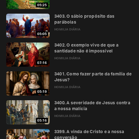
05:25
3403. O sábio propósito das
parábolas
HOMILIA DIÁRIA
05:05
3402. O exemplo vivo de que a
santidade não é impossível
HOMILIA DIÁRIA
07:16
3401. Como fazer parte da família de
Jesus?
HOMILIA DIÁRIA
05:19
3400. A severidade de Jesus contra
a nossa malícia
HOMILIA DIÁRIA
05:16
3399. A vinda de Cristo e a nossa
conversão