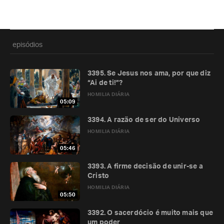
episódios
3395. Se Jesus nos ama, por que diz
“Ai de ti!”?
HOMILIA DIÁRIA
05:09
3394. A razão de ser do Universo
HOMILIA DIÁRIA
05:46
3393. A firme decisão de unir-se a
Cristo
HOMILIA DIÁRIA
05:50
3392. O sacerdócio é muito mais que
um poder