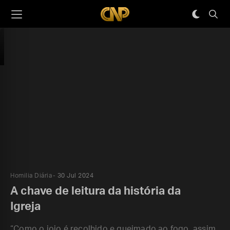
Homilia Diária
30 Jul 2024
A chave de leitura da história da
Igreja
“Como o joio é recolhido e queimado ao fogo, assim