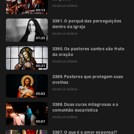
HOMILIA DIÁRIA
05:13
3391. O porquê das perseguições
dentro da Igreja
HOMILIA DIÁRIA
07:25
3390. Os pastores santos são fruto
da oração
HOMILIA DIÁRIA
05:21
3389. Pastores que protegem suas
ovelhas
HOMILIA DIÁRIA
05:02
3388. Duas curas milagrosas e a
comunhão eucarística
HOMILIA DIÁRIA
05:07
3387. O que é o amor esponsal?