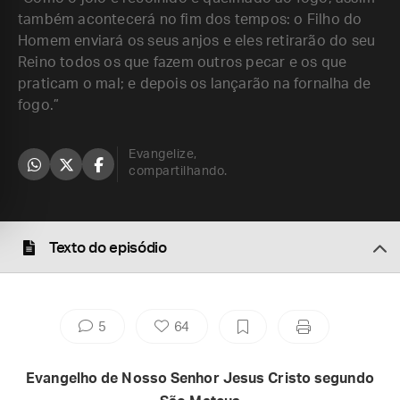
também acontecerá no fim dos tempos: o Filho do
Homem enviará os seus anjos e eles retirarão do seu
Reino todos os que fazem outros pecar e os que
praticam o mal; e depois os lançarão na fornalha de
fogo.”
Evangelize,
compartilhando.
Texto do episódio
5
64
Evangelho de Nosso Senhor Jesus Cristo segundo