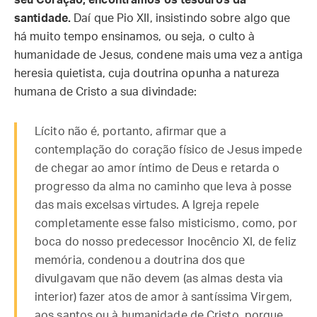
seu Coração, encontramos os tesouros da
santidade.
Daí que Pio XII, insistindo sobre algo que
há muito tempo ensinamos, ou seja, o culto à
humanidade de Jesus, condene mais uma vez a antiga
heresia quietista, cuja doutrina opunha a natureza
humana de Cristo a sua divindade:
Lícito não é, portanto, afirmar que a
contemplação do coração físico de Jesus impede
de chegar ao amor íntimo de Deus e retarda o
progresso da alma no caminho que leva à posse
das mais excelsas virtudes. A Igreja repele
completamente esse falso misticismo, como, por
boca do nosso predecessor Inocêncio XI, de feliz
memória, condenou a doutrina dos que
divulgavam que não devem (as almas desta via
interior) fazer atos de amor à santíssima Virgem,
aos santos ou à humanidade de Cristo, porque,