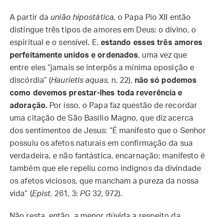
A partir da
união hipostática
, o Papa Pio XII então
distingue três tipos de amores em Deus: o divino, o
espiritual e o sensível. E,
estando esses três amores
perfeitamente unidos e ordenados
, uma vez que
entre eles “jamais se interpôs a mínima oposição e
discórdia” (
Haurietis aquas,
n. 22),
não só podemos
como devemos prestar-lhes toda reverência e
adoração.
Por isso, o Papa faz questão de recordar
uma citação de São Basílio Magno, que diz acerca
dos sentimentos de Jesus: “É manifesto que o Senhor
possuiu os afetos naturais em confirmação da sua
verdadeira, e não fantástica, encarnação; manifesto é
também que ele repeliu como indignos da divindade
os afetos viciosos, que mancham a pureza da nossa
vida” (
Epist
. 261, 3:
PG
32, 972).
Não resta, então, a menor dúvida a respeito da