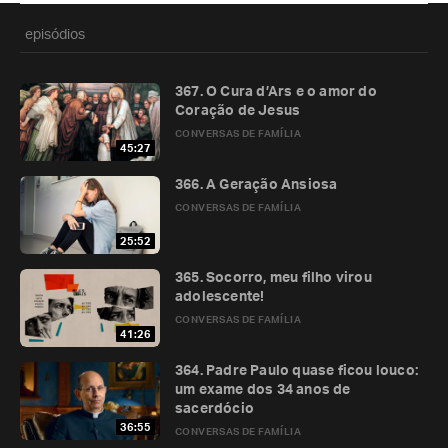
episódios
367. O Cura d’Ars e o amor do
Coração de Jesus
CONVERSAS DE FAMÍLIA
45:27
366. A Geração Ansiosa
CONVERSAS DE FAMÍLIA
25:52
365. Socorro, meu filho virou
adolescente!
CONVERSAS DE FAMÍLIA
41:26
364. Padre Paulo quase ficou louco:
um exame dos 34 anos de
sacerdócio
36:55
CONVERSAS DE FAMÍLIA