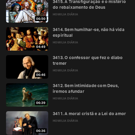
3415. A Transfiguração e o mistério
do rebaixamento de Deus
HOMILIA DIÁRIA
06:50
3414. Sem humilhar-se, não há vida
espiritual
HOMILIA DIÁRIA
04:49
3413. O confessor que fez o diabo
tremer
HOMILIA DIÁRIA
06:46
3412. Sem intimidade com Deus,
iremos afundar
HOMILIA DIÁRIA
06:39
3411. A moral cristã e a Lei do amor
HOMILIA DIÁRIA
06:36