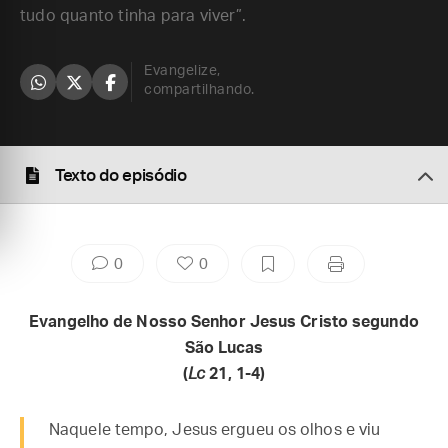
tudo quanto tinha para viver”.
Evangelize,
compartilhando.
Texto do episódio
0
0
Evangelho de Nosso Senhor Jesus Cristo segundo
São Lucas
(
Lc
21, 1-4)
Naquele tempo, Jesus ergueu os olhos e viu