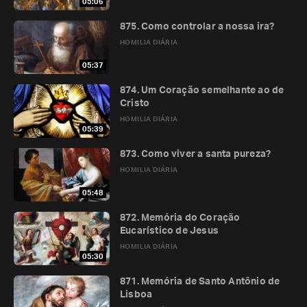
05:06
875. Como controlar a nossa ira?
HOMILIA DIÁRIA
05:37
874. Um Coração semelhante ao de
Cristo
HOMILIA DIÁRIA
05:39
873. Como viver a santa pureza?
HOMILIA DIÁRIA
05:48
872. Memória do Coração
Eucarístico de Jesus
HOMILIA DIÁRIA
05:30
871. Memória de Santo Antônio de
Lisboa