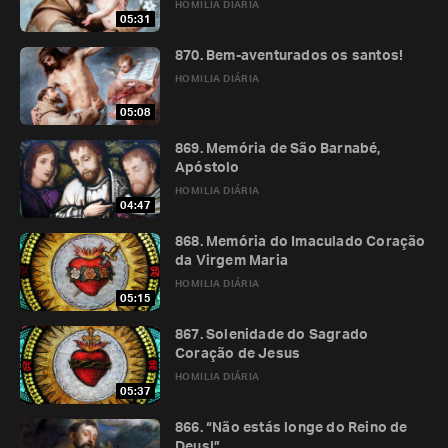
HOMILIA DIÁRIA
05:31
870. Bem-aventurados os santos!
HOMILIA DIÁRIA
05:08
869. Memória de São Barnabé,
Apóstolo
HOMILIA DIÁRIA
04:47
868. Memória do Imaculado Coração
da Virgem Maria
HOMILIA DIÁRIA
05:15
867. Solenidade do Sagrado
Coração de Jesus
HOMILIA DIÁRIA
05:37
866. “Não estás longe do Reino de
Deus!”