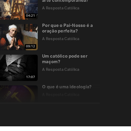
arte contemporânea?
A Resposta Católica
04:21
Por que o Pai-Nosso é a
oração perfeita?
A Resposta Católica
09:12
Um católico pode ser
maçom?
A Resposta Católica
17:07
O que é uma ideologia?
A Resposta Católica
10:34
Católicos podem festejar
o Halloween?