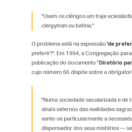
"Usem os clérigos um traje eclesiásti
clergyman ou batina."
O problema está na expressão
'de prefe
preferir?". Em 1994, a Congregação para
publicação do documento "
Diretório par
cujo número 66 dispõe sobre a obrigatori
"Numa sociedade secularizada e de t
sinais externos das realidades sagr
sente-se particularmente a necessi
dispensador dos seus mistérios — s