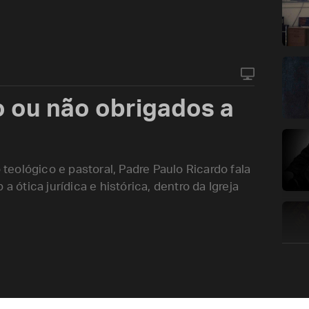
o ou não obrigados a
eológico e pastoral, Padre Paulo Ricardo fala
a ótica jurídica e histórica, dentro da Igreja