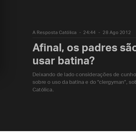
A Resposta Católica
24:44
28 Ago 2012
Afinal, os padres sã
usar batina?
Deixando de lado considerações de cunho t
sobre o uso da batina e do “clergyman”, sob 
Católica.