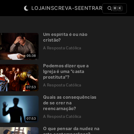
LOJA
INSCREVA-SE
ENTRAR
⌘
K
Um espírita é ou não
cristão?
A Resposta Católica
05:38
Podemos dizer que a
Igreja é uma “casta
prostituta”?
A Resposta Católica
07:53
Quais as consequências
de se crer na
reencarnação?
A Resposta Católica
07:53
O que pensar da nudez na