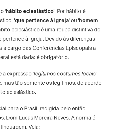
o '
hábito eclesiástico
'. Por hábito é
tico, '
que pertence à Igreja
' ou '
homem
hábito eclesiástico é uma roupa distintiva do
ertence à Igreja. Devido às diferenças
ixa a cargo das Conferências Episcopais a
ral está dada: é obrigatório.
 a expressão '
legítimos costumes locais
',
e, mas tão somente os legítimos, de acordo
ito eclesiástico.
l para o Brasil, redigida pelo então
os, Dom Lucas Moreira Neves. A norma é
linguagem. Veja: