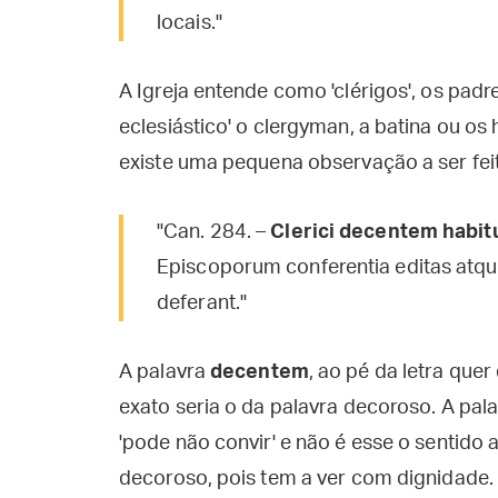
locais."
A Igreja entende como 'clérigos', os padr
eclesiástico' o clergyman, a batina ou os
existe uma pequena observação a ser feit
"Can. 284. –
Clerici decentem habi
Episcoporum conferentia editas atqu
deferant."
A palavra
decentem
, ao pé da letra que
exato seria o da palavra decoroso. A pala
'pode não convir' e não é esse o sentido 
decoroso, pois tem a ver com dignidade.