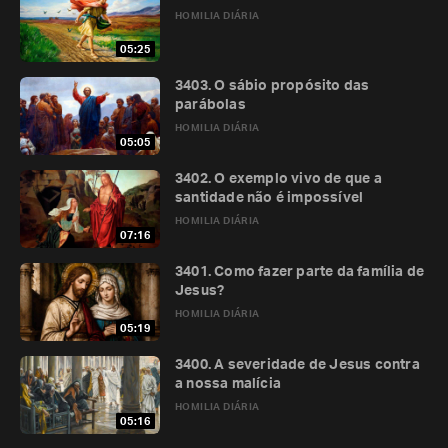
HOMILIA DIÁRIA
05:25
3403. O sábio propósito das
parábolas
HOMILIA DIÁRIA
05:05
3402. O exemplo vivo de que a
santidade não é impossível
HOMILIA DIÁRIA
07:16
3401. Como fazer parte da família de
Jesus?
HOMILIA DIÁRIA
05:19
3400. A severidade de Jesus contra
a nossa malícia
HOMILIA DIÁRIA
05:16