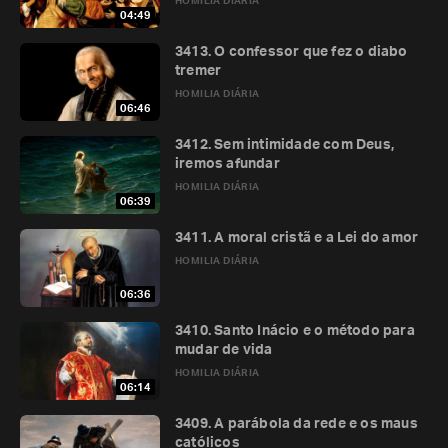
HOMILIA DIÁRIA
04:49
3413. O confessor que fez o diabo
tremer
HOMILIA DIÁRIA
06:46
3412. Sem intimidade com Deus,
iremos afundar
HOMILIA DIÁRIA
06:39
3411. A moral cristã e a Lei do amor
HOMILIA DIÁRIA
06:36
3410. Santo Inácio e o método para
mudar de vida
HOMILIA DIÁRIA
06:14
3409. A parábola da rede e os maus
católicos