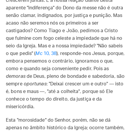
crescerem juntas. E a nossa reação diante desta
aparente "indiferença" do Dono da messe não é outra
senão clamar, indignados, por justiça e punição. Mas
acaso não seremos nós os primeiros a ser
castigados? Como Tiago e João, pedimos a Cristo
que fulmine com fogo celeste a impiedade que há no
seio da Igreja. Mas e a nossa impiedade? "Não sabeis
o que pedis" (
Mc
10, 38
), responde-nos Jesus, porque,
embora pensemos o contrário, ignoramos o que,
como e quando seja conveniente pedir. Pois as
demoras
de Deus, pleno de bondade e sabedoria, são
sempre
oportunas
: "Deixai crescer um e outro" — isto
é, bons e maus —, "até a colheita", porque só Ele
conhece o tempo do direito, da justiça e da
misericórdia.
Esta "morosidade" do Senhor, porém, não se dá
apenas no âmbito histórico da Igreja; ocorre também,