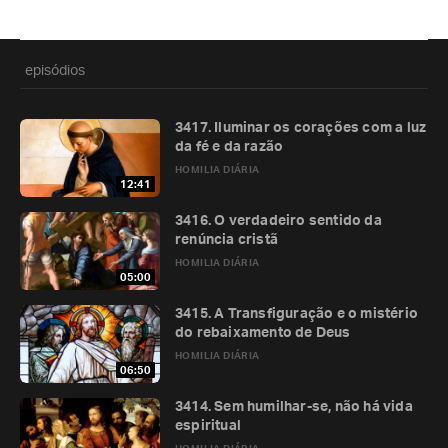
episódios
3417. Iluminar os corações com a luz
da fé e da razão
HOMILIA DIÁRIA
12:41
3416. O verdadeiro sentido da
renúncia cristã
HOMILIA DIÁRIA
05:00
3415. A Transfiguração e o mistério
do rebaixamento de Deus
HOMILIA DIÁRIA
06:50
3414. Sem humilhar-se, não há vida
espiritual