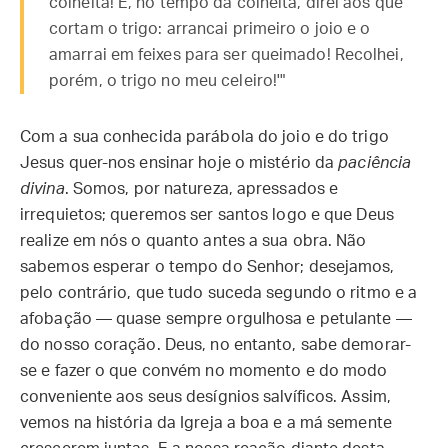
colheita! E, no tempo da colheita, direi aos que
cortam o trigo: arrancai primeiro o joio e o
amarrai em feixes para ser queimado! Recolhei,
porém, o trigo no meu celeiro!'"
Com a sua conhecida parábola do joio e do trigo
Jesus quer-nos ensinar hoje o mistério da
paciência
divina
. Somos, por natureza, apressados e
irrequietos; queremos ser santos logo e que Deus
realize em nós o quanto antes a sua obra. Não
sabemos esperar o tempo do Senhor; desejamos,
pelo contrário, que tudo suceda segundo o ritmo e a
afobação — quase sempre orgulhosa e petulante —
do nosso coração. Deus, no entanto, sabe demorar-
se e fazer o que convém no momento e do modo
conveniente aos seus desígnios salvíficos. Assim,
vemos na história da Igreja a boa e a má semente