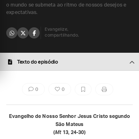
o mundo se submeta ao ritmo de nossos desejos e
expectativas.
Evangelize,
compartilhando.
Texto do episódio
0
0
Evangelho de Nosso Senhor Jesus Cristo segundo
São Mateus
(
Mt
13, 24-30)