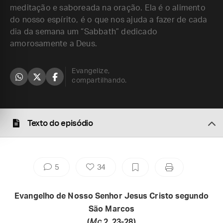
meditação e saboreada na oração. Ela é o alimento
do nosso espírito, é o que nos ajuda a fazer de cada
dia da semana um “Sabbath” dedicado
amorosamente a Deus.
Evangelize,
compartilhando.
Texto do episódio
5
34
Evangelho de Nosso Senhor Jesus Cristo segundo
São Marcos
(
Mc
2, 23-28)