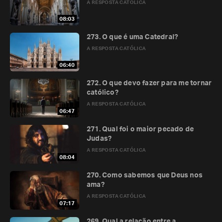
A RESPOSTA CATÓLICA
08:03
273. O que é uma Catedral?
A RESPOSTA CATÓLICA
06:40
272. O que devo fazer para me tornar
católico?
A RESPOSTA CATÓLICA
06:47
271. Qual foi o maior pecado de
Judas?
A RESPOSTA CATÓLICA
08:04
270. Como sabemos que Deus nos
ama?
A RESPOSTA CATÓLICA
07:17
269. Qual a relação entre a