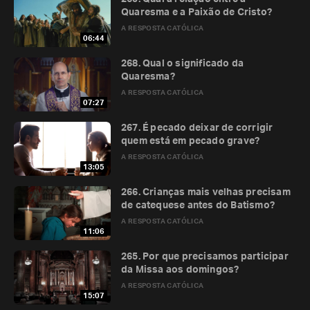
Quaresma e a Paixão de Cristo?
A RESPOSTA CATÓLICA
06:44
268. Qual o significado da
Quaresma?
A RESPOSTA CATÓLICA
07:27
267. É pecado deixar de corrigir
quem está em pecado grave?
A RESPOSTA CATÓLICA
13:05
266. Crianças mais velhas precisam
de catequese antes do Batismo?
A RESPOSTA CATÓLICA
11:06
265. Por que precisamos participar
da Missa aos domingos?
A RESPOSTA CATÓLICA
15:07