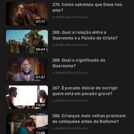
270. Como sabemos que Deus nos
ama?
A RESPOSTA CATÓLICA
07:17
269. Qual a relação entre a
Quaresma e a Paixão de Cristo?
A RESPOSTA CATÓLICA
06:44
268. Qual o significado da
Quaresma?
A RESPOSTA CATÓLICA
07:27
267. É pecado deixar de corrigir
quem está em pecado grave?
A RESPOSTA CATÓLICA
13:05
266. Crianças mais velhas precisam
de catequese antes do Batismo?
A RESPOSTA CATÓLICA
11:06