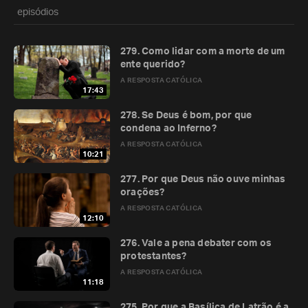
episódios
279. Como lidar com a morte de um
ente querido?
A RESPOSTA CATÓLICA
17:43
278. Se Deus é bom, por que
condena ao Inferno?
A RESPOSTA CATÓLICA
10:21
277. Por que Deus não ouve minhas
orações?
A RESPOSTA CATÓLICA
12:10
276. Vale a pena debater com os
protestantes?
A RESPOSTA CATÓLICA
11:18
275. Por que a Basílica de Latrão é a