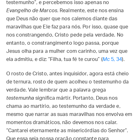
testemunho”, e percebemos isso apenas no
Evangelho de Marcos
. Realmente, este nos ensina
que Deus não quer que nos calemos diante das
maravilhas que Ele faz para nós. Por isso, quase que
nos constrangendo, Cristo pede pela verdade. No
entanto, o constrangimento logo passa, porque
Jesus olha para a mulher com carinho, uma vez que
ela admitiu, e diz: “Filha, tua fé te curou” (
Mc
5, 34
).
O rosto de Cristo, antes inquisidor, agora está cheio
de ternura, rosto de quem acolheu o testemunho da
verdade. Vale lembrar que a palavra grega
testemunha
significa mártir. Portanto, Deus nos
chama ao martírio, ao testemunho da verdade e,
mesmo que narrar as suas maravilhas nos envolva em
momentos dramáticos, não devemos nos calar.
“Cantarei eternamente as misericórdias do Senhor”.
Que essa seja nossa oração constante para