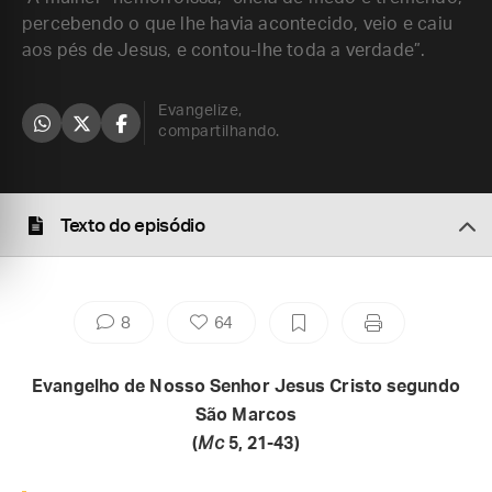
percebendo o que lhe havia acontecido, veio e caiu
aos pés de Jesus, e contou-lhe toda a verdade”.
Evangelize,
compartilhando.
Texto do episódio
8
64
Evangelho de Nosso Senhor Jesus Cristo segundo
São Marcos
(
Mc
5, 21-43)