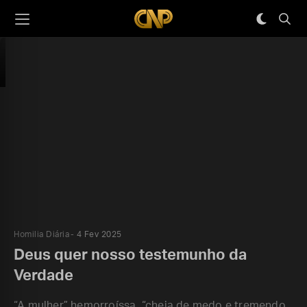
Homilia Diária
4 Fev 2025
Deus quer nosso testemunho da
Verdade
“A mulher” hemorroíssa, “cheia de medo e tremendo,