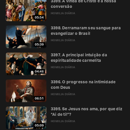
3399. A vinda de Cristo e a nossa
conversão
HOMILIA DIÁRIA
05:54
3398. Derramaram seu sangue para
evangelizar o Brasil
HOMILIA DIÁRIA
05:39
3397. A principal intuição da
espiritualidade carmelita
HOMILIA DIÁRIA
04:46
3396. O progresso na intimidade
com Deus
HOMILIA DIÁRIA
06:51
3395. Se Jesus nos ama, por que diz
“Ai de ti!”?
HOMILIA DIÁRIA
05:09