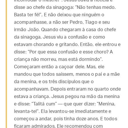
incomodar o mestre?”. Jesus ouviu a notícia e
disse ao chefe da sinagoga: “Não tenhas medo.
Basta ter fé!”. E não deixou que ninguém o
acompanhasse, a não ser Pedro, Tiago e seu
irmão João. Quando chegaram à casa do chefe
da sinagoga, Jesus viu a confusão e como
estavam chorando e gritando. Então, ele entrou e
disse: “Por que essa confusão e esse choro? A
criança não morreu, mas está dormindo”.
Começaram então a caçoar dele. Mas, ele
mandou que todos saíssem, menos o pai e a mãe
da menina, e os três discípulos que o
acompanhavam. Depois entraram no quarto onde
estava a criança. Jesus pegou na mão da menina
e disse: “Talitá cum” — que quer dizer: “Menina,
levanta-te!”. Ela levantou-se imediatamente e
começou a andar, pois tinha doze anos. E todos
ficaram admirados. Ele recomendou com