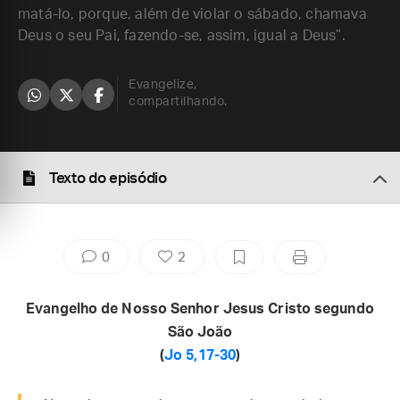
matá-lo, porque, além de violar o sábado, chamava
Deus o seu Pai, fazendo-se, assim, igual a Deus”.
Evangelize,
compartilhando.
Texto do episódio
0
2
Evangelho de Nosso Senhor Jesus Cristo segundo
São João
(
Jo 5,17-30
)