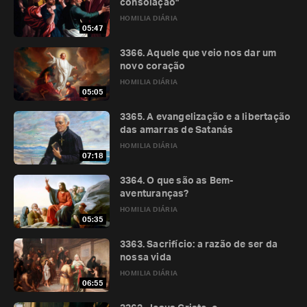
consolação”
HOMILIA DIÁRIA
05:47
3366. Aquele que veio nos dar um
novo coração
HOMILIA DIÁRIA
05:05
3365. A evangelização e a libertação
das amarras de Satanás
HOMILIA DIÁRIA
07:18
3364. O que são as Bem-
aventuranças?
HOMILIA DIÁRIA
05:35
3363. Sacrifício: a razão de ser da
nossa vida
HOMILIA DIÁRIA
06:55