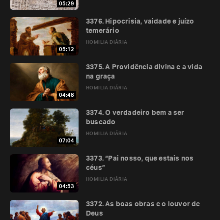
05:29
3376. Hipocrisia, vaidade e juízo
temerário
HOMILIA DIÁRIA
05:12
3375. A Providência divina e a vida
na graça
HOMILIA DIÁRIA
04:48
3374. O verdadeiro bem a ser
buscado
HOMILIA DIÁRIA
07:04
3373. “Pai nosso, que estais nos
céus”
HOMILIA DIÁRIA
04:53
3372. As boas obras e o louvor de
Deus