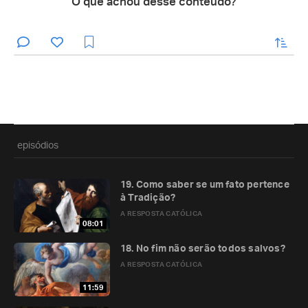
O que achou desse conteúdo?
enviar
episódios
19. Como saber se um fato pertence
à Tradição?
A RESPOSTA CATÓLICA
08:01
18. No fim não serão todos salvos?
A RESPOSTA CATÓLICA
11:59