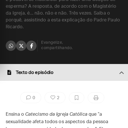
esperma? A resposta, de acordo com o Magistério
da Igreja, é... não, não e não. Três vezes. Saiba o
porquê, assistindo a esta explicação do Padre Paulo
Ricardo.
Evangelize,
compartilhando.
Texto do episódio
0
2
Ensina o
Catecismo da Igreja Católica
que “a
sexualidade afeta todos os aspectos da pessoa