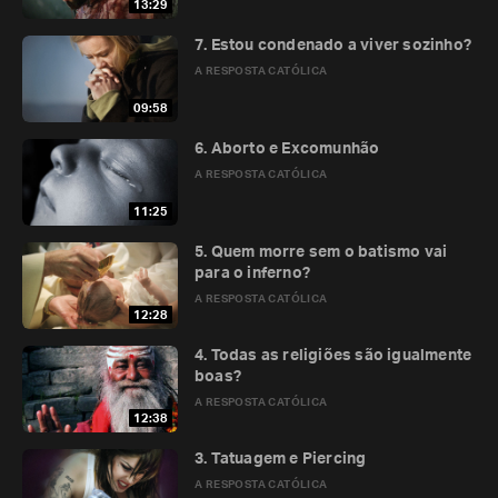
13:29
7. Estou condenado a viver sozinho?
A RESPOSTA CATÓLICA
09:58
6. Aborto e Excomunhão
A RESPOSTA CATÓLICA
11:25
5. Quem morre sem o batismo vai
para o inferno?
A RESPOSTA CATÓLICA
12:28
4. Todas as religiões são igualmente
boas?
A RESPOSTA CATÓLICA
12:38
3. Tatuagem e Piercing
A RESPOSTA CATÓLICA