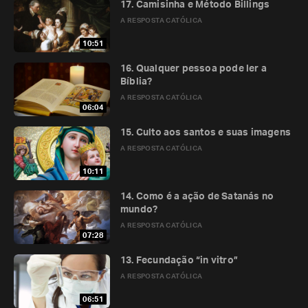
17. Camisinha e Método Billings
A RESPOSTA CATÓLICA
10:51
16. Qualquer pessoa pode ler a
Bíblia?
A RESPOSTA CATÓLICA
06:04
15. Culto aos santos e suas imagens
A RESPOSTA CATÓLICA
10:11
14. Como é a ação de Satanás no
mundo?
A RESPOSTA CATÓLICA
07:28
13. Fecundação “in vitro”
A RESPOSTA CATÓLICA
06:51